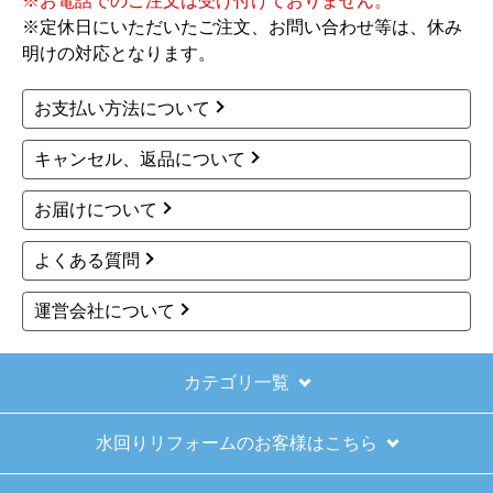
※お電話でのご注文は受け付けておりません。
※定休日にいただいたご注文、お問い合わせ等は、休み
【その他感想・コメント】
明けの対応となります。
ショップからの連絡もしっかりありましたし、商
品の梱包も、届いた後の連絡も十分なもので安心
お支払い方法について
できました。また機会があれば是非利用したいと
思います。
キャンセル、返品について
お届けについて
きょりけ
さん
2025年11月9日 07:54
よくある質問
欲しい商品をスムーズに注文できましたか？
運営会社について
はい
ショップからの連絡や対応は適切でしたか？
はい
カテゴリ一覧
予定の期日までに商品が届きましたか？
水回りリフォームのお客様はこちら
はい
商品の梱包は必要十分なものでしたか？