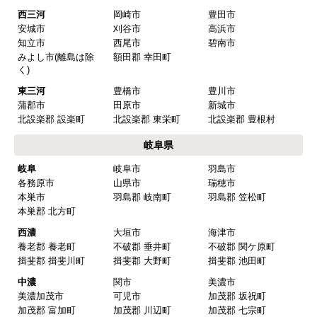
またこのショップを利用したいですか？
西三河
岡崎市
豊田市
はい
安城市
刈谷市
高浜市
知立市
西尾市
碧南市
みよし市(離島は除
額田郡 幸田町
【注文商品】換気扇・レンジフー
く)
ド 【注文時期】2025年08月頃（モバイル
東三河
豊橋市
豊川市
から）
蒲郡市
田原市
新城市
北設楽郡 設楽町
北設楽郡 東栄町
北設楽郡 豊根村
【このショップを選んだ理由は？】
岐阜県
値段がとても安かったしレビューの内容がよかっ
岐阜
岐阜市
羽島市
た
各務原市
山県市
瑞穂市
【注文からどのくらいで届きましたか？】
本巣市
羽島郡 岐南町
羽島郡 笠松町
本巣郡 北方町
予定通りで
西濃
大垣市
海津市
【その他感想・コメント】
養老郡 養老町
不破郡 垂井町
不破郡 関ケ原町
揖斐郡 揖斐川町
揖斐郡 大野町
揖斐郡 池田町
中濃
関市
美濃市
マークレ
さん
美濃加茂市
可児市
加茂郡 坂祝町
加茂郡 富加町
加茂郡 川辺町
加茂郡 七宗町
2025年10月10日 21:04