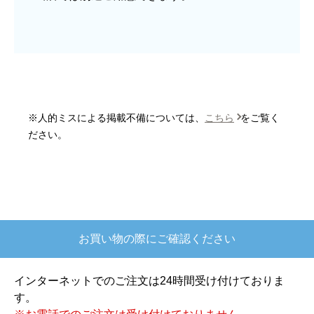
はい
商品の梱包は必要十分なものでしたか？
はい
またこのショップを利用したいですか？
はい
※人的ミスによる掲載不備については、
こちら
をご覧く
【注文商品】炊飯器 【注文時期】2025
ださい。
年10月頃
【このショップを選んだ理由は？】
欲しかったガス釜がほぼ最安で、他の方の評価も
高かったので決めました
お買い物の際にご確認ください
【注文からどのくらいで届きましたか？】
注文が確定して3日で届きました。在庫があったの
インターネットでのご注文は24時間受け付けておりま
もあると思いますがあまりに早かったので少し驚
す。
きました。