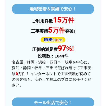
はい
地域密着＆実績で安心！
ショップからの連絡や対応は適切でしたか？
15
はい
万件
ご利用件数
予定の期日までに商品が届きましたか？
5
万件
工事実績
突破!
はい
商品の梱包は必要十分なものでしたか？
97
はい
%!
圧倒的満足度
またこのショップを利用したいですか？
投稿数：
1044
件
はい
名古屋・静岡・浜松・四日市・岐阜を中心に、
愛知・静岡・岐阜・三重で選ばれ続けて工事実
【注文商品】ヒーター・ストーブ 【注
5
績
万件！ インターネットで工事依頼が初めて
文時期】2025年11月頃（モバイルから）
のお客様も、安心して施工のプロにお任せくだ
さい。
【このショップを選んだ理由は？】
価格.comで最安値だったから。
モール出店で安心！
【注文からどのくらいで届きましたか？】