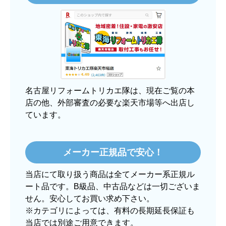
3日程で届きました。発送作業が早かったです。
【その他感想・コメント】
大手ネットショップよりも結構安いところで買う
のは不安でしたが、発送もかなり早くて、梱包も
丁寧でした。
良いショップだと思います。
名古屋リフォームトリカエ隊は、現在ご覧の本
店の他、外部審査の必要な楽天市場等へ出店し
ています。
ぱぱまる2018
さん
2025年12月24日 21:44
メーカー正規品で安心！
欲しい商品をスムーズに注文できましたか？
当店にて取り扱う商品は全てメーカー系正規ル
はい
ート品です。B級品、中古品などは一切ございま
ショップからの連絡や対応は適切でしたか？
せん。安心してお買い求め下さい。
はい
※カテゴリによっては、有料の長期延長保証も
当店では別途ご用意できます。
予定の期日までに商品が届きましたか？