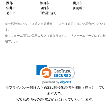
西部
磐田市
掛川市
袋井市
湖西市
御前崎市
【注文からどのくらいで届きましたか？】
菊川市
周智郡 森町
取付工事の数日前に調整して届けてくれた
※一部地域については遠方出張費発生、または対応できない場合がございま
【その他感想・コメント】
す。
作業をされた方はスムーズで親切でした
※リフォーム商品の工事エリアは異なりますのでリフォームページにてご確
認下さい。
そふとくりーむまん
さん
2025年9月13日 08:10
欲しい商品をスムーズに注文できましたか？
はい
ショップからの連絡や対応は適切でしたか？
※プライバシー保護のためSSL暗号化通信を採用（導入）してい
はい
ますので、
予定の期日までに商品が届きましたか？
お客様の情報の送信は安全に行っていただけます。
はい