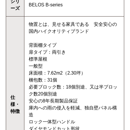
シリ
BELOS B-series
ーズ
物置とは、見せる家具である 安全安心の
国内ハイクオリティブランド
背面棚タイプ
扉タイプ：両引き
標準屋根
一般型
床面積：7.62m2（2.30坪）
梱包数：31個
必要ブロック数：18個別途、又は半ブロッ
ク数20個別途
仕
安心の8年長期製品保証
様・
庫内への雨の侵入を軽減、独自壁パネル構
特徴
造
ロック一体型ハンドル
ダイヤモンドカット形状