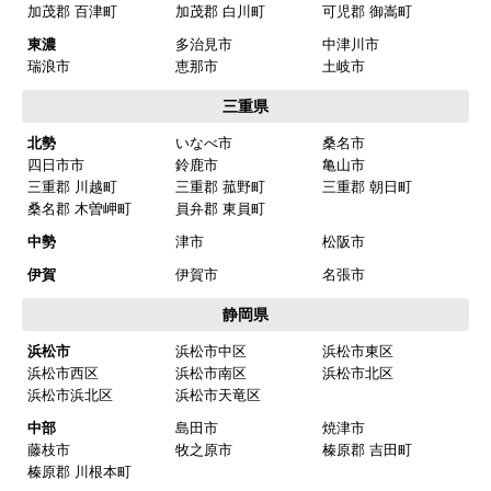
加茂郡 百津町
加茂郡 白川町
可児郡 御嵩町
欲しい商品をスムーズに注文できましたか？
東濃
多治見市
中津川市
はい
瑞浪市
恵那市
土岐市
ショップからの連絡や対応は適切でしたか？
三重県
はい
北勢
いなべ市
桑名市
四日市市
鈴鹿市
亀山市
予定の期日までに商品が届きましたか？
三重郡 川越町
三重郡 菰野町
三重郡 朝日町
はい
桑名郡 木曽岬町
員弁郡 東員町
商品の梱包は必要十分なものでしたか？
中勢
津市
松阪市
はい
伊賀
伊賀市
名張市
またこのショップを利用したいですか？
静岡県
はい
浜松市
浜松市中区
浜松市東区
浜松市西区
浜松市南区
浜松市北区
【注文商品】浄水器・整水器 【注文時
浜松市浜北区
浜松市天竜区
期】2025年07月頃（モバイルから）
中部
島田市
焼津市
藤枝市
牧之原市
榛原郡 吉田町
【このショップを選んだ理由は？】
榛原郡 川根本町
近隣で安く、評判が良かったため