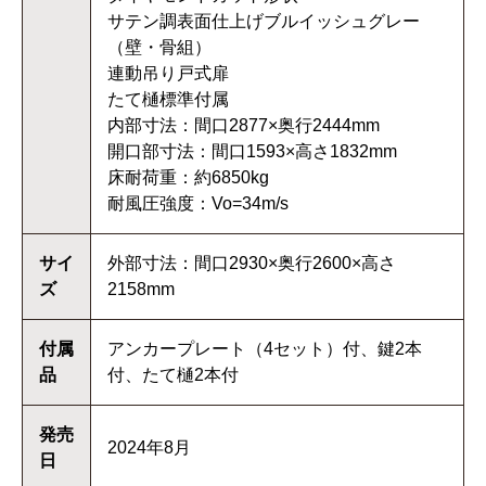
サテン調表面仕上げブルイッシュグレー
（壁・骨組）
連動吊り戸式扉
たて樋標準付属
内部寸法：間口2877×奥行2444mm
開口部寸法：間口1593×高さ1832mm
床耐荷重：約6850kg
耐風圧強度：Vo=34m/s
サイ
外部寸法：間口2930×奥行2600×高さ
ズ
2158mm
付属
アンカープレート（4セット）付、鍵2本
品
付、たて樋2本付
発売
2024年8月
日