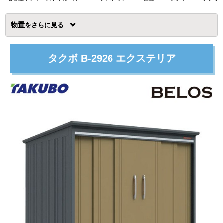
物置
を
タクボ B-2926 エクステリア