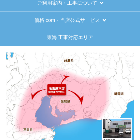
ご利用案内・工事について
はい
またこのショップを利用したいですか？
価格.com・当店公式サービス
はい
東海 工事対応エリア
【注文商品】給湯器 【注文時期】2025
年11月頃（モバイルから）
【このショップを選んだ理由は？】
キッチン混合栓に続いて2回目の利用です。価格が
リーズナブルで、HPの構成から見てしっかりして
いる会社だなと思っていたので再度利用。やはり
期待通りにきちんと対応してもらえました。
【注文からどのくらいで届きましたか？】
工事日を自分から発注の2週間先にしていたので、
遅れることもなく予定通りに工事前に到着。
【その他感想・コメント】