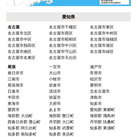
保証書に添付する工事店の証明もきちんと対応し
てくれてますので、アフターも安心できます。
愛知県
次に何か交換タイミングが来たら、一番の候補先
業者さんです。
名古屋
名古屋市千種区
名古屋市東区
名古屋市北区
名古屋市西区
名古屋市中村区
名古屋市中区
名古屋市昭和区
名古屋市瑞穂区
名古屋市熱田区
名古屋市中川区
名古屋市港区
ピングーヒサコ
さん
名古屋市南区
名古屋市守山区
名古屋市緑区
2025年10月30日 14:53
名古屋市名東区
名古屋市天白区
欲しい商品をスムーズに注文できましたか？
尾張
一宮市
瀬戸市
春日井市
犬山市
常滑市
はい
江南市
小牧市
稲沢市
ショップからの連絡や対応は適切でしたか？
尾張旭市
岩倉市
豊明市
日進市
清須市
北名古屋市
はい
半田市
弥冨市
津島市
予定の期日までに商品が届きましたか？
東海市
大府市
知多市
愛西市
あま市
愛知郡 東郷町
はい
海部郡 大治町
海部郡 蟹江町
海部郡 飛鳥村
商品の梱包は必要十分なものでしたか？
西春日井郡 豊山町
丹羽郡 大口町
丹羽郡 扶桑町
知多郡 阿久比町
知多郡 武豊町
知多郡 東浦町
はい
知多郡 南知多町
知多郡 美浜町