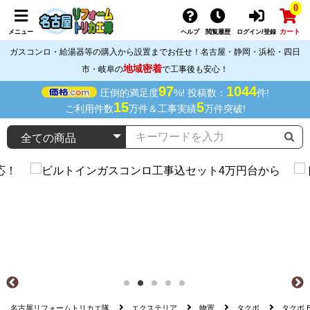
0
カート
メニュー
ヘルプ
閲覧履歴
ログイン/登録
ガスコンロ・給湯器等の購入から設置までお任せ！名古屋・静岡・浜松・四日
地域密着
市・岐阜の
で工事後も安心！
97
1044
圧倒的満足度
%! 投稿数：
件!
15
5
ご利用件数
万件＆工事実績
万件突破!
名古屋リフォームトリカエ隊
エクステリア
物置
タクボ
タクボ BE