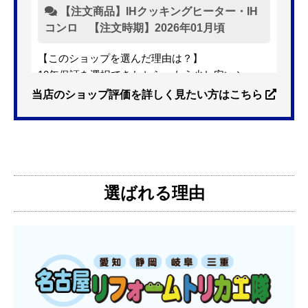
【注文商品】IHクッキングヒーター・IH
コンロ 【注文時期】2026年01月頃
【このショップを選んだ理由は？】
10年保証を選択できたから。もう少し安いショッ
プも有ったが、5年保証しかなかった。
当店のショップ評価を詳しく見たい方はこちら
【注文からどのくらいで届きましたか？】
3日位
選ばれる理由
【その他感想・コメント】
特に問題なく使えています
ものおきものおき
さん
2025年12月26日 18:45
欲しい商品をスムーズに注文できましたか？