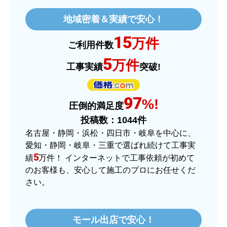
はい
地域密着＆実績で安心！
ショップからの連絡や対応は適切でしたか？
15
はい
万件
ご利用件数
予定の期日までに商品が届きましたか？
5
万件
工事実績
突破!
はい
商品の梱包は必要十分なものでしたか？
97
はい
%!
圧倒的満足度
またこのショップを利用したいですか？
投稿数：
1044
件
はい
名古屋・静岡・浜松・四日市・岐阜を中心に、
愛知・静岡・岐阜・三重で選ばれ続けて工事実
【注文商品】ヒーター・ストーブ 【注
5
績
万件！ インターネットで工事依頼が初めて
文時期】2025年11月頃（モバイルから）
のお客様も、安心して施工のプロにお任せくだ
さい。
【このショップを選んだ理由は？】
価格.comで最安値だったから。
モール出店で安心！
【注文からどのくらいで届きましたか？】