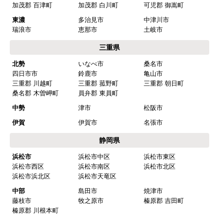
加茂郡 百津町
加茂郡 白川町
可児郡 御嵩町
欲しい商品をスムーズに注文できましたか？
東濃
多治見市
中津川市
はい
瑞浪市
恵那市
土岐市
ショップからの連絡や対応は適切でしたか？
三重県
はい
北勢
いなべ市
桑名市
四日市市
鈴鹿市
亀山市
予定の期日までに商品が届きましたか？
三重郡 川越町
三重郡 菰野町
三重郡 朝日町
はい
桑名郡 木曽岬町
員弁郡 東員町
商品の梱包は必要十分なものでしたか？
中勢
津市
松阪市
はい
伊賀
伊賀市
名張市
またこのショップを利用したいですか？
静岡県
はい
浜松市
浜松市中区
浜松市東区
浜松市西区
浜松市南区
浜松市北区
【注文商品】浄水器・整水器 【注文時
浜松市浜北区
浜松市天竜区
期】2025年07月頃（モバイルから）
中部
島田市
焼津市
藤枝市
牧之原市
榛原郡 吉田町
【このショップを選んだ理由は？】
榛原郡 川根本町
近隣で安く、評判が良かったため