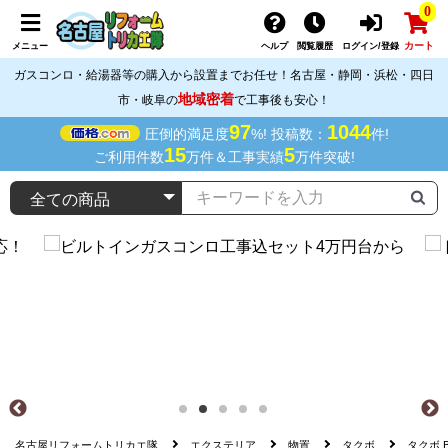
0
カート
メニュー
ヘルプ
閲覧履歴
ログイン/登録
ガスコンロ・給湯器等の購入から設置までお任せ！名古屋・静岡・浜松・四日
地域密着
市・岐阜の
で工事後も安心！
97
1044
圧倒的満足度
%! 投稿数：
件!
15
5
ご利用件数
万件＆工事実績
万件突破!
名古屋リフォームトリカエ隊
エクステリア
物置
タクボ
タクボ BE