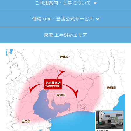
ご利用案内・工事について
はい
またこのショップを利用したいですか？
価格.com・当店公式サービス
はい
東海 工事対応エリア
【注文商品】給湯器 【注文時期】2025
年11月頃（モバイルから）
【このショップを選んだ理由は？】
キッチン混合栓に続いて2回目の利用です。価格が
リーズナブルで、HPの構成から見てしっかりして
いる会社だなと思っていたので再度利用。やはり
期待通りにきちんと対応してもらえました。
【注文からどのくらいで届きましたか？】
工事日を自分から発注の2週間先にしていたので、
遅れることもなく予定通りに工事前に到着。
【その他感想・コメント】