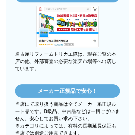
3日程で届きました。発送作業が早かったです。
【その他感想・コメント】
大手ネットショップよりも結構安いところで買う
のは不安でしたが、発送もかなり早くて、梱包も
丁寧でした。
良いショップだと思います。
名古屋リフォームトリカエ隊は、現在ご覧の本
店の他、外部審査の必要な楽天市場等へ出店し
ています。
ぱぱまる2018
さん
2025年12月24日 21:44
メーカー正規品で安心！
欲しい商品をスムーズに注文できましたか？
当店にて取り扱う商品は全てメーカー系正規ル
はい
ート品です。B級品、中古品などは一切ございま
ショップからの連絡や対応は適切でしたか？
せん。安心してお買い求め下さい。
はい
※カテゴリによっては、有料の長期延長保証も
当店では別途ご用意できます。
予定の期日までに商品が届きましたか？