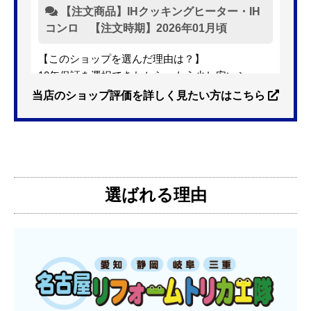
【注文商品】IHクッキングヒーター・IH
コンロ 【注文時期】2026年01月頃
【このショップを選んだ理由は？】
10年保証を選択できたから。もう少し安いショッ
プも有ったが、5年保証しかなかった。
当店のショップ評価を詳しく見たい方はこちら
【注文からどのくらいで届きましたか？】
3日位
選ばれる理由
【その他感想・コメント】
特に問題なく使えています
ものおきものおき
さん
2025年12月26日 18:45
欲しい商品をスムーズに注文できましたか？