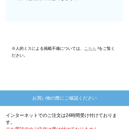
はい
商品の梱包は必要十分なものでしたか？
はい
またこのショップを利用したいですか？
はい
※人的ミスによる掲載不備については、
こちら
をご覧く
【注文商品】炊飯器 【注文時期】2025
ださい。
年10月頃
【このショップを選んだ理由は？】
欲しかったガス釜がほぼ最安で、他の方の評価も
高かったので決めました
お買い物の際にご確認ください
【注文からどのくらいで届きましたか？】
注文が確定して3日で届きました。在庫があったの
インターネットでのご注文は24時間受け付けておりま
もあると思いますがあまりに早かったので少し驚
す。
きました。