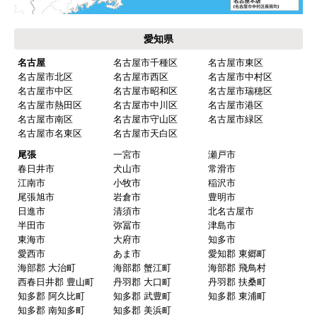
保証書に添付する工事店の証明もきちんと対応し
てくれてますので、アフターも安心できます。
愛知県
次に何か交換タイミングが来たら、一番の候補先
業者さんです。
名古屋
名古屋市千種区
名古屋市東区
名古屋市北区
名古屋市西区
名古屋市中村区
名古屋市中区
名古屋市昭和区
名古屋市瑞穂区
名古屋市熱田区
名古屋市中川区
名古屋市港区
ピングーヒサコ
さん
名古屋市南区
名古屋市守山区
名古屋市緑区
2025年10月30日 14:53
名古屋市名東区
名古屋市天白区
欲しい商品をスムーズに注文できましたか？
尾張
一宮市
瀬戸市
春日井市
犬山市
常滑市
はい
江南市
小牧市
稲沢市
ショップからの連絡や対応は適切でしたか？
尾張旭市
岩倉市
豊明市
日進市
清須市
北名古屋市
はい
半田市
弥冨市
津島市
予定の期日までに商品が届きましたか？
東海市
大府市
知多市
愛西市
あま市
愛知郡 東郷町
はい
海部郡 大治町
海部郡 蟹江町
海部郡 飛鳥村
商品の梱包は必要十分なものでしたか？
西春日井郡 豊山町
丹羽郡 大口町
丹羽郡 扶桑町
知多郡 阿久比町
知多郡 武豊町
知多郡 東浦町
はい
知多郡 南知多町
知多郡 美浜町