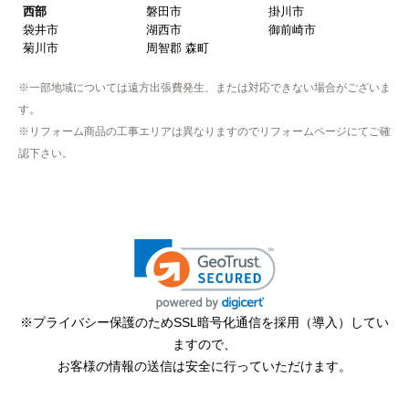
西部
磐田市
掛川市
袋井市
湖西市
御前崎市
【注文からどのくらいで届きましたか？】
菊川市
周智郡 森町
取付工事の数日前に調整して届けてくれた
※一部地域については遠方出張費発生、または対応できない場合がございま
【その他感想・コメント】
す。
作業をされた方はスムーズで親切でした
※リフォーム商品の工事エリアは異なりますのでリフォームページにてご確
認下さい。
そふとくりーむまん
さん
2025年9月13日 08:10
欲しい商品をスムーズに注文できましたか？
はい
ショップからの連絡や対応は適切でしたか？
※プライバシー保護のためSSL暗号化通信を採用（導入）してい
はい
ますので、
予定の期日までに商品が届きましたか？
お客様の情報の送信は安全に行っていただけます。
はい