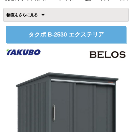
物置
を
タクボ B-2530 エクステリア