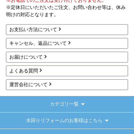
※お電話でのご注文は受け付けておりません。
※定休日にいただいたご注文、お問い合わせ等は、休み
【その他感想・コメント】
明けの対応となります。
ショップからの連絡もしっかりありましたし、商
品の梱包も、届いた後の連絡も十分なもので安心
お支払い方法について
できました。また機会があれば是非利用したいと
思います。
キャンセル、返品について
お届けについて
きょりけ
さん
2025年11月9日 07:54
よくある質問
欲しい商品をスムーズに注文できましたか？
運営会社について
はい
ショップからの連絡や対応は適切でしたか？
はい
カテゴリ一覧
予定の期日までに商品が届きましたか？
水回りリフォームのお客様はこちら
はい
商品の梱包は必要十分なものでしたか？