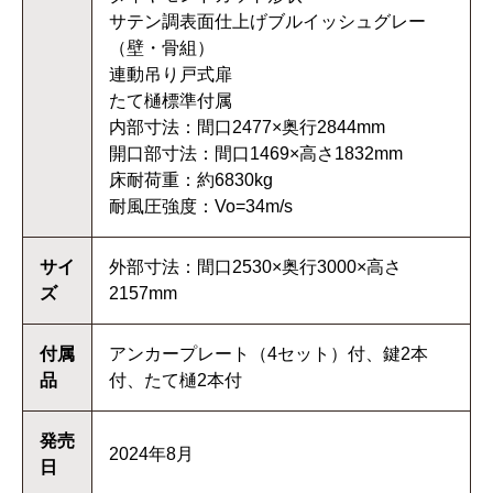
サテン調表面仕上げブルイッシュグレー
（壁・骨組）
連動吊り戸式扉
たて樋標準付属
内部寸法：間口2477×奥行2844mm
開口部寸法：間口1469×高さ1832mm
床耐荷重：約6830kg
耐風圧強度：Vo=34m/s
サイ
外部寸法：間口2530×奥行3000×高さ
ズ
2157mm
付属
アンカープレート（4セット）付、鍵2本
品
付、たて樋2本付
発売
2024年8月
日