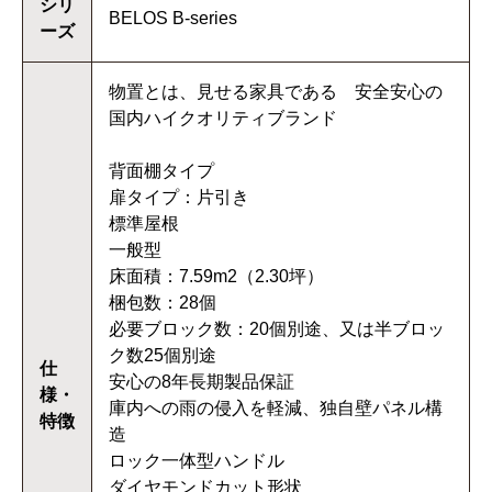
シリ
BELOS B-series
ーズ
物置とは、見せる家具である 安全安心の
国内ハイクオリティブランド
背面棚タイプ
扉タイプ：片引き
標準屋根
一般型
床面積：7.59m2（2.30坪）
梱包数：28個
必要ブロック数：20個別途、又は半ブロッ
ク数25個別途
仕
安心の8年長期製品保証
様・
庫内への雨の侵入を軽減、独自壁パネル構
特徴
造
ロック一体型ハンドル
ダイヤモンドカット形状