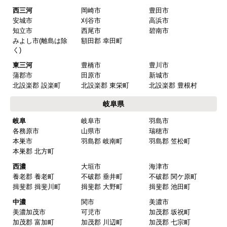
またこのショップを利用したいですか？
西三河
岡崎市
豊田市
はい
安城市
刈谷市
高浜市
知立市
西尾市
碧南市
みよし市(離島は除
額田郡 幸田町
【注文商品】換気扇・レンジフー
く)
ド 【注文時期】2025年08月頃（モバイル
東三河
豊橋市
豊川市
から）
蒲郡市
田原市
新城市
北設楽郡 設楽町
北設楽郡 東栄町
北設楽郡 豊根村
【このショップを選んだ理由は？】
岐阜県
値段がとても安かったしレビューの内容がよかっ
岐阜
岐阜市
羽島市
た
各務原市
山県市
瑞穂市
【注文からどのくらいで届きましたか？】
本巣市
羽島郡 岐南町
羽島郡 笠松町
本巣郡 北方町
予定通りで
西濃
大垣市
海津市
【その他感想・コメント】
養老郡 養老町
不破郡 垂井町
不破郡 関ケ原町
揖斐郡 揖斐川町
揖斐郡 大野町
揖斐郡 池田町
中濃
関市
美濃市
マークレ
さん
美濃加茂市
可児市
加茂郡 坂祝町
加茂郡 富加町
加茂郡 川辺町
加茂郡 七宗町
2025年10月10日 21:04