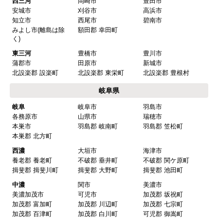
西三河
岡崎市
豊田市
安城市
刈谷市
高浜市
知立市
西尾市
碧南市
みよし市(離島は除
額田郡 幸田町
く)
東三河
豊橋市
豊川市
蒲郡市
田原市
新城市
北設楽郡 設楽町
北設楽郡 東栄町
北設楽郡 豊根村
岐阜県
岐阜
岐阜市
羽島市
各務原市
山県市
瑞穂市
本巣市
羽島郡 岐南町
羽島郡 笠松町
本巣郡 北方町
西濃
大垣市
海津市
養老郡 養老町
不破郡 垂井町
不破郡 関ケ原町
揖斐郡 揖斐川町
揖斐郡 大野町
揖斐郡 池田町
中濃
関市
美濃市
美濃加茂市
可児市
加茂郡 坂祝町
加茂郡 富加町
加茂郡 川辺町
加茂郡 七宗町
加茂郡 百津町
加茂郡 白川町
可児郡 御嵩町