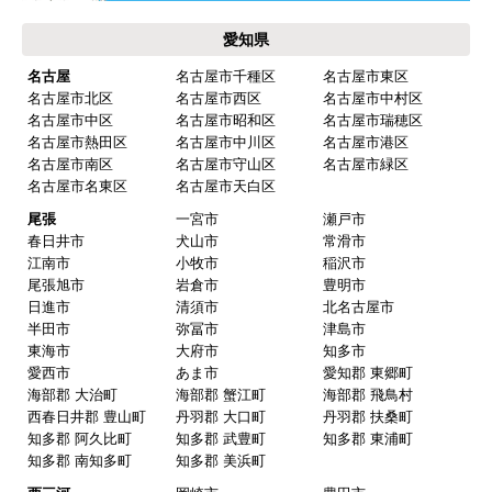
愛知県
名古屋
名古屋市千種区
名古屋市東区
名古屋市北区
名古屋市西区
名古屋市中村区
名古屋市中区
名古屋市昭和区
名古屋市瑞穂区
名古屋市熱田区
名古屋市中川区
名古屋市港区
名古屋市南区
名古屋市守山区
名古屋市緑区
名古屋市名東区
名古屋市天白区
尾張
一宮市
瀬戸市
春日井市
犬山市
常滑市
江南市
小牧市
稲沢市
尾張旭市
岩倉市
豊明市
日進市
清須市
北名古屋市
半田市
弥冨市
津島市
東海市
大府市
知多市
愛西市
あま市
愛知郡 東郷町
海部郡 大治町
海部郡 蟹江町
海部郡 飛鳥村
西春日井郡 豊山町
丹羽郡 大口町
丹羽郡 扶桑町
知多郡 阿久比町
知多郡 武豊町
知多郡 東浦町
知多郡 南知多町
知多郡 美浜町