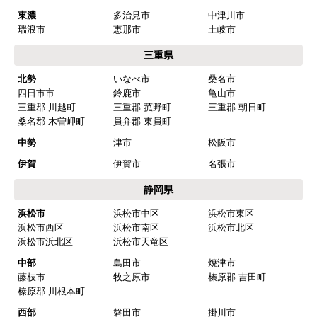
東濃
多治見市
中津川市
瑞浪市
恵那市
土岐市
三重県
北勢
いなべ市
桑名市
四日市市
鈴鹿市
亀山市
三重郡 川越町
三重郡 菰野町
三重郡 朝日町
桑名郡 木曽岬町
員弁郡 東員町
中勢
津市
松阪市
伊賀
伊賀市
名張市
静岡県
浜松市
浜松市中区
浜松市東区
浜松市西区
浜松市南区
浜松市北区
浜松市浜北区
浜松市天竜区
中部
島田市
焼津市
藤枝市
牧之原市
榛原郡 吉田町
榛原郡 川根本町
西部
磐田市
掛川市