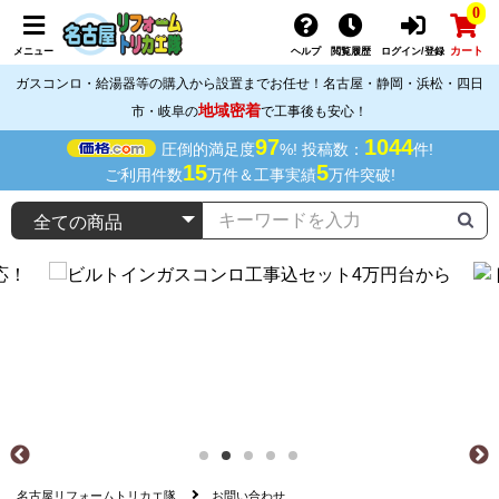
0
カート
メニュー
ヘルプ
閲覧履歴
ログイン/登録
ガスコンロ・給湯器等の購入から設置までお任せ！名古屋・静岡・浜松・四日
地域密着
市・岐阜の
で工事後も安心！
97
1044
圧倒的満足度
%! 投稿数：
件!
15
5
ご利用件数
万件＆工事実績
万件突破!
名古屋リフォームトリカエ隊
お問い合わせ