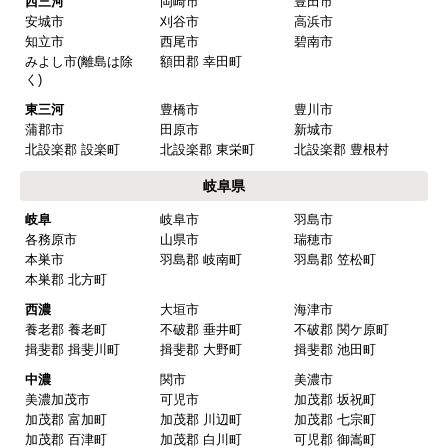
西三河
岡崎市
豊田市
安城市
刈谷市
高浜市
知立市
西尾市
碧南市
みよし市(離島は除
額田郡 幸田町
く)
東三河
豊橋市
豊川市
蒲郡市
田原市
新城市
北設楽郡 設楽町
北設楽郡 東栄町
北設楽郡 豊根村
岐阜県
岐阜
岐阜市
羽島市
各務原市
山県市
瑞穂市
本巣市
羽島郡 岐南町
羽島郡 笠松町
本巣郡 北方町
西濃
大垣市
海津市
養老郡 養老町
不破郡 垂井町
不破郡 関ケ原町
揖斐郡 揖斐川町
揖斐郡 大野町
揖斐郡 池田町
中濃
関市
美濃市
美濃加茂市
可児市
加茂郡 坂祝町
加茂郡 富加町
加茂郡 川辺町
加茂郡 七宗町
加茂郡 百津町
加茂郡 白川町
可児郡 御嵩町