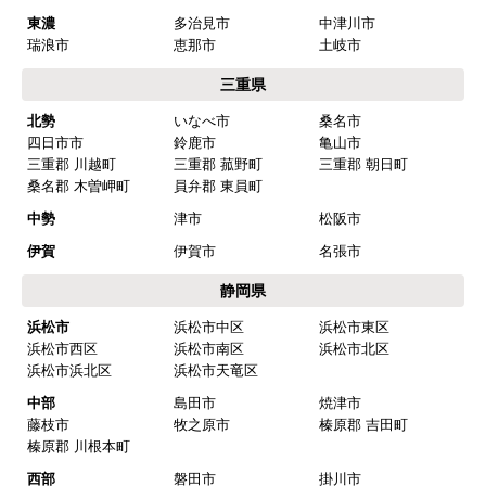
東濃
多治見市
中津川市
瑞浪市
恵那市
土岐市
三重県
北勢
いなべ市
桑名市
四日市市
鈴鹿市
亀山市
三重郡 川越町
三重郡 菰野町
三重郡 朝日町
桑名郡 木曽岬町
員弁郡 東員町
中勢
津市
松阪市
伊賀
伊賀市
名張市
静岡県
浜松市
浜松市中区
浜松市東区
浜松市西区
浜松市南区
浜松市北区
浜松市浜北区
浜松市天竜区
中部
島田市
焼津市
藤枝市
牧之原市
榛原郡 吉田町
榛原郡 川根本町
西部
磐田市
掛川市