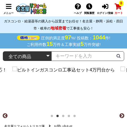
0
カート
メニュー
ヘルプ
閲覧履歴
ログイン/登録
ガスコンロ・給湯器等の購入から設置までお任せ！名古屋・静岡・浜松・四日
地域密着
市・岐阜の
で工事後も安心！
97
1044
圧倒的満足度
%! 投稿数：
件!
15
5
ご利用件数
万件＆工事実績
万件突破!
名古屋リフォームトリカエ隊
お問い合わせ