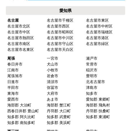
愛知県
名古屋
名古屋市千種区
名古屋市東区
名古屋市北区
名古屋市西区
名古屋市中村区
名古屋市中区
名古屋市昭和区
名古屋市瑞穂区
名古屋市熱田区
名古屋市中川区
名古屋市港区
名古屋市南区
名古屋市守山区
名古屋市緑区
名古屋市名東区
名古屋市天白区
尾張
一宮市
瀬戸市
春日井市
犬山市
常滑市
江南市
小牧市
稲沢市
尾張旭市
岩倉市
豊明市
日進市
清須市
北名古屋市
半田市
弥冨市
津島市
東海市
大府市
知多市
愛西市
あま市
愛知郡 東郷町
海部郡 大治町
海部郡 蟹江町
海部郡 飛鳥村
西春日井郡 豊山町
丹羽郡 大口町
丹羽郡 扶桑町
知多郡 阿久比町
知多郡 武豊町
知多郡 東浦町
知多郡 南知多町
知多郡 美浜町