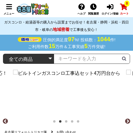
0
カート
メニュー
ヘルプ
閲覧履歴
ログイン/登録
ガスコンロ・給湯器等の購入から設置までお任せ！名古屋・静岡・浜松・四日
地域密着
市・岐阜の
で工事後も安心！
97
1044
圧倒的満足度
%! 投稿数：
件!
15
5
ご利用件数
万件＆工事実績
万件突破!
名古屋リフォームトリカエ隊
お問い合わせ