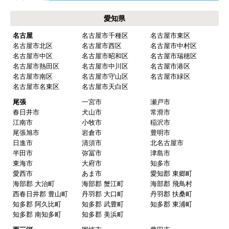
愛知県
名古屋
名古屋市千種区
名古屋市東区
名古屋市北区
名古屋市西区
名古屋市中村区
名古屋市中区
名古屋市昭和区
名古屋市瑞穂区
名古屋市熱田区
名古屋市中川区
名古屋市港区
名古屋市南区
名古屋市守山区
名古屋市緑区
名古屋市名東区
名古屋市天白区
尾張
一宮市
瀬戸市
春日井市
犬山市
常滑市
江南市
小牧市
稲沢市
尾張旭市
岩倉市
豊明市
日進市
清須市
北名古屋市
半田市
弥冨市
津島市
東海市
大府市
知多市
愛西市
あま市
愛知郡 東郷町
海部郡 大治町
海部郡 蟹江町
海部郡 飛鳥村
西春日井郡 豊山町
丹羽郡 大口町
丹羽郡 扶桑町
知多郡 阿久比町
知多郡 武豊町
知多郡 東浦町
知多郡 南知多町
知多郡 美浜町