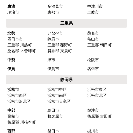
東濃
多治見市
中津川市
瑞浪市
恵那市
土岐市
三重県
北勢
いなべ市
桑名市
四日市市
鈴鹿市
亀山市
三重郡 川越町
三重郡 菰野町
三重郡 朝日町
桑名郡 木曽岬町
員弁郡 東員町
中勢
津市
松阪市
伊賀
伊賀市
名張市
静岡県
浜松市
浜松市中区
浜松市東区
浜松市西区
浜松市南区
浜松市北区
浜松市浜北区
浜松市天竜区
中部
島田市
焼津市
藤枝市
牧之原市
榛原郡 吉田町
榛原郡 川根本町
西部
磐田市
掛川市