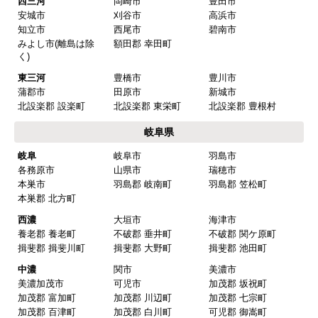
西三河
岡崎市
豊田市
安城市
刈谷市
高浜市
知立市
西尾市
碧南市
みよし市(離島は除
額田郡 幸田町
く)
東三河
豊橋市
豊川市
蒲郡市
田原市
新城市
北設楽郡 設楽町
北設楽郡 東栄町
北設楽郡 豊根村
岐阜県
岐阜
岐阜市
羽島市
各務原市
山県市
瑞穂市
本巣市
羽島郡 岐南町
羽島郡 笠松町
本巣郡 北方町
西濃
大垣市
海津市
養老郡 養老町
不破郡 垂井町
不破郡 関ケ原町
揖斐郡 揖斐川町
揖斐郡 大野町
揖斐郡 池田町
中濃
関市
美濃市
美濃加茂市
可児市
加茂郡 坂祝町
加茂郡 富加町
加茂郡 川辺町
加茂郡 七宗町
加茂郡 百津町
加茂郡 白川町
可児郡 御嵩町