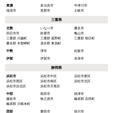
東濃
多治見市
中津川市
瑞浪市
恵那市
土岐市
三重県
北勢
いなべ市
桑名市
四日市市
鈴鹿市
亀山市
三重郡 川越町
三重郡 菰野町
三重郡 朝日町
桑名郡 木曽岬町
員弁郡 東員町
中勢
津市
松阪市
伊賀
伊賀市
名張市
静岡県
浜松市
浜松市中区
浜松市東区
浜松市西区
浜松市南区
浜松市北区
浜松市浜北区
浜松市天竜区
中部
島田市
焼津市
藤枝市
牧之原市
榛原郡 吉田町
榛原郡 川根本町
西部
磐田市
掛川市