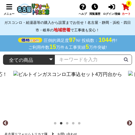
0
カート
メニュー
ヘルプ
閲覧履歴
ログイン/登録
ガスコンロ・給湯器等の購入から設置までお任せ！名古屋・静岡・浜松・四日
地域密着
市・岐阜の
で工事後も安心！
97
1044
圧倒的満足度
%! 投稿数：
件!
15
5
ご利用件数
万件＆工事実績
万件突破!
名古屋リフォームトリカエ隊
お問い合わせ