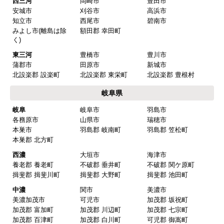
西三河
岡崎市
豊田市
安城市
刈谷市
高浜市
知立市
西尾市
碧南市
みよし市(離島は除
額田郡 幸田町
く)
東三河
豊橋市
豊川市
蒲郡市
田原市
新城市
北設楽郡 設楽町
北設楽郡 東栄町
北設楽郡 豊根村
岐阜県
岐阜
岐阜市
羽島市
各務原市
山県市
瑞穂市
本巣市
羽島郡 岐南町
羽島郡 笠松町
本巣郡 北方町
西濃
大垣市
海津市
養老郡 養老町
不破郡 垂井町
不破郡 関ケ原町
揖斐郡 揖斐川町
揖斐郡 大野町
揖斐郡 池田町
中濃
関市
美濃市
美濃加茂市
可児市
加茂郡 坂祝町
加茂郡 富加町
加茂郡 川辺町
加茂郡 七宗町
加茂郡 百津町
加茂郡 白川町
可児郡 御嵩町