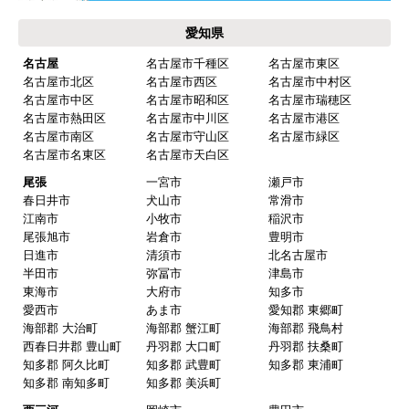
愛知県
名古屋
名古屋市千種区
名古屋市東区
名古屋市北区
名古屋市西区
名古屋市中村区
名古屋市中区
名古屋市昭和区
名古屋市瑞穂区
名古屋市熱田区
名古屋市中川区
名古屋市港区
名古屋市南区
名古屋市守山区
名古屋市緑区
名古屋市名東区
名古屋市天白区
尾張
一宮市
瀬戸市
春日井市
犬山市
常滑市
江南市
小牧市
稲沢市
尾張旭市
岩倉市
豊明市
日進市
清須市
北名古屋市
半田市
弥冨市
津島市
東海市
大府市
知多市
愛西市
あま市
愛知郡 東郷町
海部郡 大治町
海部郡 蟹江町
海部郡 飛鳥村
西春日井郡 豊山町
丹羽郡 大口町
丹羽郡 扶桑町
知多郡 阿久比町
知多郡 武豊町
知多郡 東浦町
知多郡 南知多町
知多郡 美浜町