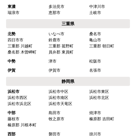
東濃
多治見市
中津川市
瑞浪市
恵那市
土岐市
三重県
北勢
いなべ市
桑名市
四日市市
鈴鹿市
亀山市
三重郡 川越町
三重郡 菰野町
三重郡 朝日町
桑名郡 木曽岬町
員弁郡 東員町
中勢
津市
松阪市
伊賀
伊賀市
名張市
静岡県
浜松市
浜松市中区
浜松市東区
浜松市西区
浜松市南区
浜松市北区
浜松市浜北区
浜松市天竜区
中部
島田市
焼津市
藤枝市
牧之原市
榛原郡 吉田町
榛原郡 川根本町
西部
磐田市
掛川市