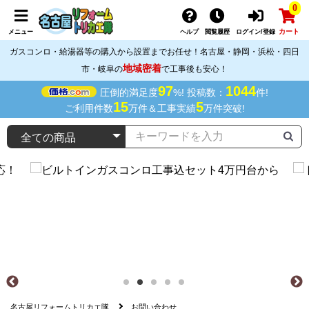
0
カート
メニュー
ヘルプ
閲覧履歴
ログイン/登録
ガスコンロ・給湯器等の購入から設置までお任せ！名古屋・静岡・浜松・四日
地域密着
市・岐阜の
で工事後も安心！
97
1044
圧倒的満足度
%! 投稿数：
件!
15
5
ご利用件数
万件＆工事実績
万件突破!
名古屋リフォームトリカエ隊
お問い合わせ