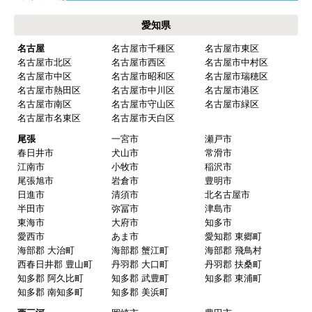
愛知県
名古屋
名古屋市千種区
名古屋市東区
名古屋市北区
名古屋市西区
名古屋市中村区
名古屋市中区
名古屋市昭和区
名古屋市瑞穂区
名古屋市熱田区
名古屋市中川区
名古屋市港区
名古屋市南区
名古屋市守山区
名古屋市緑区
名古屋市名東区
名古屋市天白区
尾張
一宮市
瀬戸市
春日井市
犬山市
常滑市
江南市
小牧市
稲沢市
尾張旭市
岩倉市
豊明市
日進市
清須市
北名古屋市
半田市
弥冨市
津島市
東海市
大府市
知多市
愛西市
あま市
愛知郡 東郷町
海部郡 大治町
海部郡 蟹江町
海部郡 飛鳥村
西春日井郡 豊山町
丹羽郡 大口町
丹羽郡 扶桑町
知多郡 阿久比町
知多郡 武豊町
知多郡 東浦町
知多郡 南知多町
知多郡 美浜町