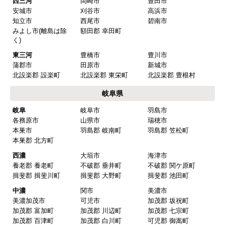
西三河
岡崎市
豊田市
安城市
刈谷市
高浜市
知立市
西尾市
碧南市
みよし市(離島は除
額田郡 幸田町
く)
東三河
豊橋市
豊川市
蒲郡市
田原市
新城市
北設楽郡 設楽町
北設楽郡 東栄町
北設楽郡 豊根村
岐阜県
岐阜
岐阜市
羽島市
各務原市
山県市
瑞穂市
本巣市
羽島郡 岐南町
羽島郡 笠松町
本巣郡 北方町
西濃
大垣市
海津市
養老郡 養老町
不破郡 垂井町
不破郡 関ケ原町
揖斐郡 揖斐川町
揖斐郡 大野町
揖斐郡 池田町
中濃
関市
美濃市
美濃加茂市
可児市
加茂郡 坂祝町
加茂郡 富加町
加茂郡 川辺町
加茂郡 七宗町
加茂郡 百津町
加茂郡 白川町
可児郡 御嵩町