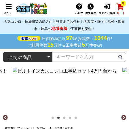
0
カート
メニュー
ヘルプ
閲覧履歴
ログイン/登録
ガスコンロ・給湯器等の購入から設置までお任せ！名古屋・静岡・浜松・四日
地域密着
市・岐阜の
で工事後も安心！
97
1044
圧倒的満足度
%! 投稿数：
件!
15
5
ご利用件数
万件＆工事実績
万件突破!
名古屋リフォームトリカエ隊
お問い合わせ