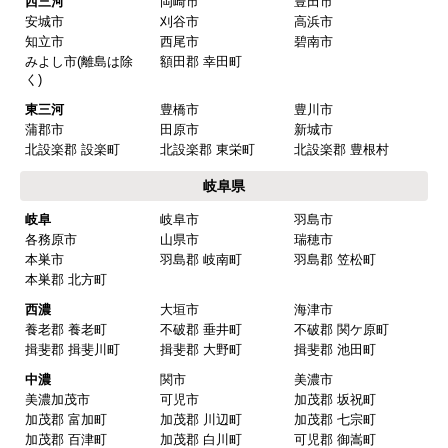
西三河
岡崎市
豊田市
安城市
刈谷市
高浜市
知立市
西尾市
碧南市
みよし市(離島は除
額田郡 幸田町
く)
東三河
豊橋市
豊川市
蒲郡市
田原市
新城市
北設楽郡 設楽町
北設楽郡 東栄町
北設楽郡 豊根村
岐阜県
岐阜
岐阜市
羽島市
各務原市
山県市
瑞穂市
本巣市
羽島郡 岐南町
羽島郡 笠松町
本巣郡 北方町
西濃
大垣市
海津市
養老郡 養老町
不破郡 垂井町
不破郡 関ケ原町
揖斐郡 揖斐川町
揖斐郡 大野町
揖斐郡 池田町
中濃
関市
美濃市
美濃加茂市
可児市
加茂郡 坂祝町
加茂郡 富加町
加茂郡 川辺町
加茂郡 七宗町
加茂郡 百津町
加茂郡 白川町
可児郡 御嵩町