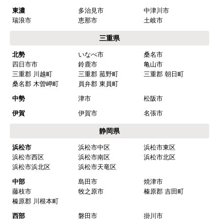
東濃
多治見市
中津川市
瑞浪市
恵那市
土岐市
三重県
北勢
いなべ市
桑名市
四日市市
鈴鹿市
亀山市
三重郡 川越町
三重郡 菰野町
三重郡 朝日町
桑名郡 木曽岬町
員弁郡 東員町
中勢
津市
松阪市
伊賀
伊賀市
名張市
静岡県
浜松市
浜松市中区
浜松市東区
浜松市西区
浜松市南区
浜松市北区
浜松市浜北区
浜松市天竜区
中部
島田市
焼津市
藤枝市
牧之原市
榛原郡 吉田町
榛原郡 川根本町
西部
磐田市
掛川市