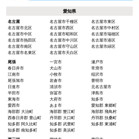
愛知県
名古屋
名古屋市千種区
名古屋市東区
名古屋市北区
名古屋市西区
名古屋市中村区
名古屋市中区
名古屋市昭和区
名古屋市瑞穂区
名古屋市熱田区
名古屋市中川区
名古屋市港区
名古屋市南区
名古屋市守山区
名古屋市緑区
名古屋市名東区
名古屋市天白区
尾張
一宮市
瀬戸市
春日井市
犬山市
常滑市
江南市
小牧市
稲沢市
尾張旭市
岩倉市
豊明市
日進市
清須市
北名古屋市
半田市
弥冨市
津島市
東海市
大府市
知多市
愛西市
あま市
愛知郡 東郷町
海部郡 大治町
海部郡 蟹江町
海部郡 飛鳥村
西春日井郡 豊山町
丹羽郡 大口町
丹羽郡 扶桑町
知多郡 阿久比町
知多郡 武豊町
知多郡 東浦町
知多郡 南知多町
知多郡 美浜町