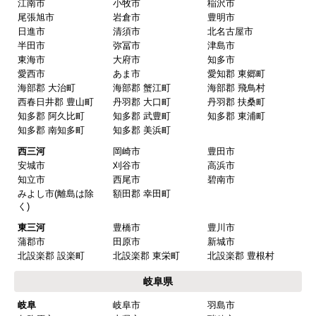
江南市
小牧市
稲沢市
尾張旭市
岩倉市
豊明市
日進市
清須市
北名古屋市
半田市
弥冨市
津島市
東海市
大府市
知多市
愛西市
あま市
愛知郡 東郷町
海部郡 大治町
海部郡 蟹江町
海部郡 飛鳥村
西春日井郡 豊山町
丹羽郡 大口町
丹羽郡 扶桑町
知多郡 阿久比町
知多郡 武豊町
知多郡 東浦町
知多郡 南知多町
知多郡 美浜町
西三河
岡崎市
豊田市
安城市
刈谷市
高浜市
知立市
西尾市
碧南市
みよし市(離島は除
額田郡 幸田町
く)
東三河
豊橋市
豊川市
蒲郡市
田原市
新城市
北設楽郡 設楽町
北設楽郡 東栄町
北設楽郡 豊根村
岐阜県
岐阜
岐阜市
羽島市