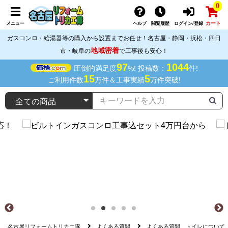
0
カート
メニュー
ヘルプ
閲覧履歴
ログイン/登録
ガスコンロ・給湯器等の購入から設置までお任せ！名古屋・静岡・浜松・四日
地域密着
市・岐阜の
で工事後も安心！
97
1044
圧倒的満足度
%! 投稿数：
件!
15
5
ご利用件数
万件＆工事実績
万件突破!
名古屋リフォームトリカエ隊
よくある質問
よくある質問 トイレについて