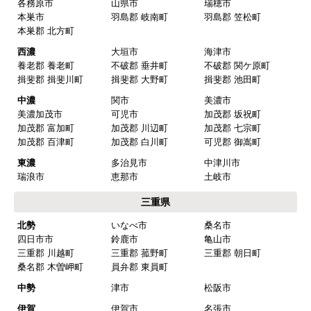
各務原市
山県市
瑞穂市
本巣市
羽島郡 岐南町
羽島郡 笠松町
本巣郡 北方町
西濃
大垣市
海津市
養老郡 養老町
不破郡 垂井町
不破郡 関ケ原町
揖斐郡 揖斐川町
揖斐郡 大野町
揖斐郡 池田町
中濃
関市
美濃市
美濃加茂市
可児市
加茂郡 坂祝町
加茂郡 富加町
加茂郡 川辺町
加茂郡 七宗町
加茂郡 百津町
加茂郡 白川町
可児郡 御嵩町
東濃
多治見市
中津川市
瑞浪市
恵那市
土岐市
三重県
北勢
いなべ市
桑名市
四日市市
鈴鹿市
亀山市
三重郡 川越町
三重郡 菰野町
三重郡 朝日町
桑名郡 木曽岬町
員弁郡 東員町
中勢
津市
松阪市
伊賀
伊賀市
名張市