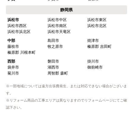
静岡県
浜松市
浜松市中区
浜松市東区
浜松市西区
浜松市南区
浜松市北区
浜松市浜北区
浜松市天竜区
中部
島田市
焼津市
藤枝市
牧之原市
榛原郡 吉田町
榛原郡 川根本町
西部
磐田市
掛川市
袋井市
湖西市
御前崎市
菊川市
周智郡 森町
※一部地域については遠方出張費発生、または対応できない場合がございま
す。
※リフォーム商品の工事エリアは異なりますのでリフォームページにてご確
認下さい。