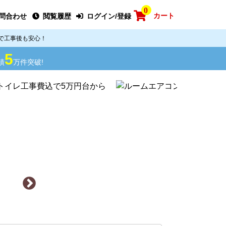
0
カート
問合わせ
閲覧履歴
ログイン/登録
で工事後も安心！
5
績
万件突破!