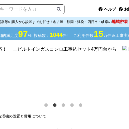
ヘルプ
お
地域密着
湯器等の購入から設置までお任せ！名古屋・静岡・浜松・四日市・岐阜の
97
15
1044
倒的満足度
%! 投稿数：
件!
ご利用件数
万件＆工事実
洗濯機の設置と費用について