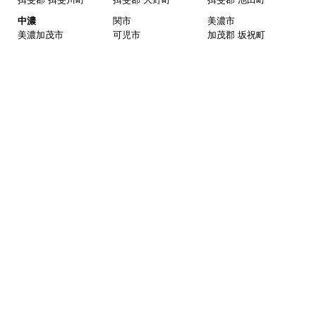
中濃
関市
美濃市
美濃加茂市
可児市
加茂郡 坂祝町
加茂郡 富加町
加茂郡 川辺町
加茂郡 七宗町
加茂郡 百津町
加茂郡 白川町
可児郡 御嵩町
東濃
多治見市
中津川市
瑞浪市
恵那市
土岐市
三重県
北勢
いなべ市
桑名市
四日市市
鈴鹿市
亀山市
三重郡 川越町
三重郡 菰野町
三重郡 朝日町
桑名郡 木曽岬町
員弁郡 東員町
中勢
津市
松阪市
伊賀
伊賀市
名張市
静岡県
浜松市
浜松市中区
浜松市東区
浜松市西区
浜松市南区
浜松市北区
浜松市浜北区
浜松市天竜区