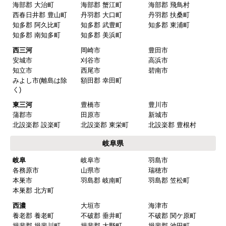
海部郡 大治町
海部郡 蟹江町
海部郡 飛鳥村
西春日井郡 豊山町
丹羽郡 大口町
丹羽郡 扶桑町
知多郡 阿久比町
知多郡 武豊町
知多郡 東浦町
知多郡 南知多町
知多郡 美浜町
西三河
岡崎市
豊田市
安城市
刈谷市
高浜市
知立市
西尾市
碧南市
みよし市(離島は除
額田郡 幸田町
く)
東三河
豊橋市
豊川市
蒲郡市
田原市
新城市
北設楽郡 設楽町
北設楽郡 東栄町
北設楽郡 豊根村
岐阜県
岐阜
岐阜市
羽島市
各務原市
山県市
瑞穂市
本巣市
羽島郡 岐南町
羽島郡 笠松町
本巣郡 北方町
西濃
大垣市
海津市
養老郡 養老町
不破郡 垂井町
不破郡 関ケ原町
揖斐郡 揖斐川町
揖斐郡 大野町
揖斐郡 池田町