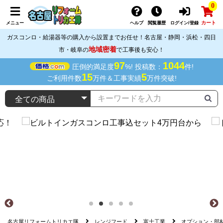
0
カート
メニュー
ヘルプ
閲覧履歴
ログイン/登録
ガスコンロ・給湯器等の購入から設置までお任せ！名古屋・静岡・浜松・四日
地域密着
市・岐阜の
で工事後も安心！
97
1044
圧倒的満足度
%! 投稿数：
件!
15
5
ご利用件数
万件＆工事実績
万件突破!
名古屋リフォームトリカエ隊
レンジフード
富士工業
オプション・部