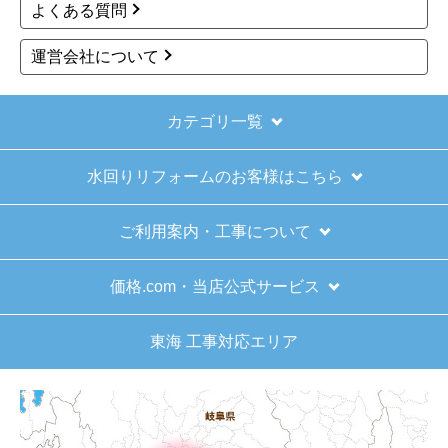
16号（1-2人家族向け）
24号（4人以上家族向け）
PS標準設置
リモコン別売
PS標準設置
リモコン別売
オート
オート
67,800
69,000
円(税込)
円(税込)
商品詳細はこちら
商品詳細はこちら
前へ
1
2
3
4
次へ
お買い物の際にご確認ください
インターネットでのご注文は24時間受け付けておりま
す。