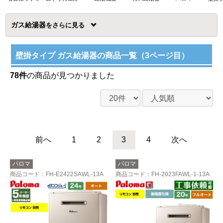
ガス給湯器
を
壁掛タイプ ガス給湯器の商品一覧（3ページ目）
78件
の商品が見つかりました
前へ
1
2
3
4
次へ
パロマ
パロマ
商品コード
：FH-E2422SAWL-13A
商品コード
：FH-2023FAWL-1-13A