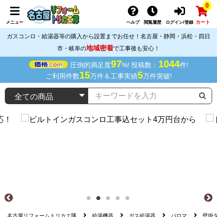
0
カート
メニュー
ヘルプ
閲覧履歴
ログイン/登録
ガスコンロ・給湯器等の購入から設置までお任せ！名古屋・静岡・浜松・四日
地域密着
市・岐阜の
で工事後も安心！
97
1044
圧倒的満足度
%! 投稿数：
件!
15
5
ご利用件数
万件＆工事実績
万件突破!
名古屋リフォームトリカエ隊
給湯機器
ガス給湯器
パロマ
壁掛