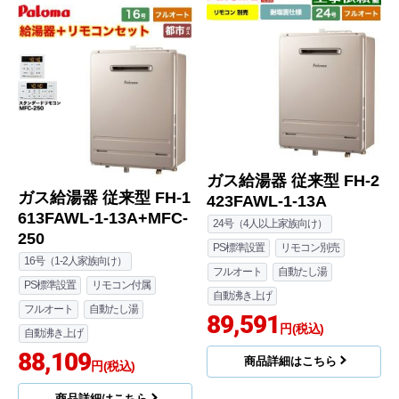
ガス給湯器 従来型 FH-2
ガス給湯器 従来型 FH-1
423FAWL-1-13A
613FAWL-1-13A+MFC-
24号（4人以上家族向け）
250
PS標準設置
リモコン別売
16号（1-2人家族向け）
フルオート
自動たし湯
PS標準設置
リモコン付属
自動沸き上げ
フルオート
自動たし湯
89,591
円(税込)
自動沸き上げ
88,109
商品詳細はこちら
円(税込)
商品詳細はこちら