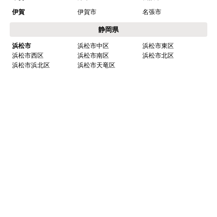
知多郡 南知多町
知多郡 美浜町
西三河
岡崎市
豊田市
安城市
刈谷市
高浜市
知立市
西尾市
碧南市
みよし市(離島は除
額田郡 幸田町
く)
東三河
豊橋市
豊川市
蒲郡市
田原市
新城市
北設楽郡 設楽町
北設楽郡 東栄町
北設楽郡 豊根村
岐阜県
岐阜
岐阜市
羽島市
各務原市
山県市
瑞穂市
本巣市
羽島郡 岐南町
羽島郡 笠松町
本巣郡 北方町
西濃
大垣市
海津市
養老郡 養老町
不破郡 垂井町
不破郡 関ケ原町
揖斐郡 揖斐川町
揖斐郡 大野町
揖斐郡 池田町
中濃
関市
美濃市
美濃加茂市
可児市
加茂郡 坂祝町