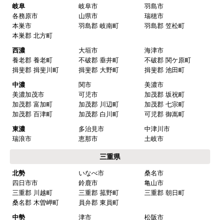
愛知県
名古屋
名古屋市千種区
名古屋市東区
名古屋市北区
名古屋市西区
名古屋市中村区
名古屋市中区
名古屋市昭和区
名古屋市瑞穂区
名古屋市熱田区
名古屋市中川区
名古屋市港区
名古屋市南区
名古屋市守山区
名古屋市緑区
名古屋市名東区
名古屋市天白区
尾張
一宮市
瀬戸市
春日井市
犬山市
常滑市
江南市
小牧市
稲沢市
尾張旭市
岩倉市
豊明市
日進市
清須市
北名古屋市
半田市
弥冨市
津島市
東海市
大府市
知多市
愛西市
あま市
愛知郡 東郷町
海部郡 大治町
海部郡 蟹江町
海部郡 飛鳥村
西春日井郡 豊山町
丹羽郡 大口町
丹羽郡 扶桑町
知多郡 阿久比町
知多郡 武豊町
知多郡 東浦町