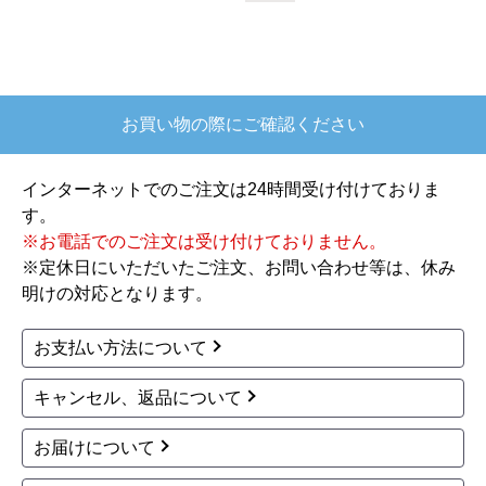
ガス給湯器 従来型 FH-1
ガス給湯器 従来型 FH-2
613SAW-1-LPG
013SAW-1-LPG
16号（1-2人家族向け）
20号（2-3人家族向け）
PS標準設置
リモコン別売
PS標準設置
リモコン別売
オート
オート
62,000
67,799
円(税込)
円(税込)
商品詳細はこちら
商品詳細はこちら
パロマ
パロマ
商品コード
：FH-1613SAWL-1-LPG
商品コード
：FH-2423SAW-1-LPG
ガス給湯器 従来型 FH-1
ガス給湯器 従来型 FH-2
613SAWL-1-LPG
423SAW-1-LPG