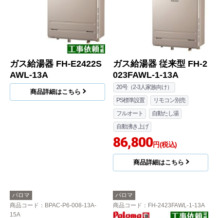
ガス給湯器 FH-E2422S
ガス給湯器 従来型 FH-2
AWL-13A
023FAWL-1-13A
20号（2-3人家族向け）
商品詳細はこちら
PS標準設置
リモコン別売
フルオート
自動たし湯
自動沸き上げ
86,800
円(税込)
商品詳細はこちら
パロマ
パロマ
商品コード
：BPAC-P6-008-13A-
商品コード
：FH-2423FAWL-1-13A
15A