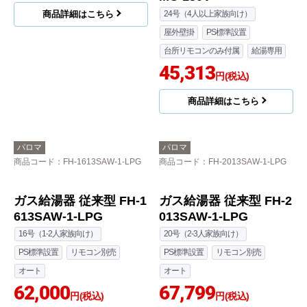
自動たし湯
自動沸き上げ
118,834
円(税込)
商品詳細はこちら
パロマ
パロマ
商品コード
：BSET-P0-003-13A-
商品コード
：BPAC-P4-009-LPG-
15A
20A
ガス給湯器 FH-2013SA
PH-2426Aシリーズ コ
W-1-13A+MFC-250 工
ンパクトオートストッ