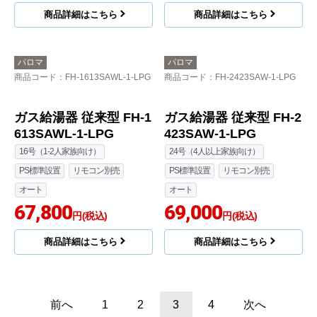
事費込
プタイプ ガス給湯器 従
来型 PH-2426AW-LPG+
120,887
円(税込)
MC-150V
商品詳細はこちら
24号（4人以上家族向け）
屋外壁掛
PS標準設置
台所リモコンのみ付属
給湯専用
45,313
円(税込)
商品詳細はこちら
パロマ
パロマ
商品コード
：FH-1613SAW-1-LPG
商品コード
：FH-2013SAW-1-LPG