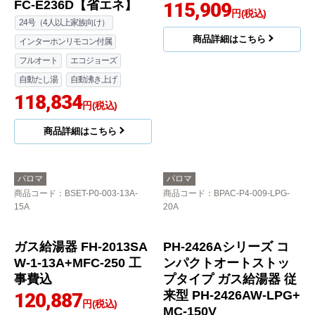
パロマ
パロマ
商品コード
：BPAC-P4-005-LPG-
商品コード
：BSET-P4-003-13A-
20A
20A
BRIGHTS ブライツ W
ガス給湯器 FH-2423SA
シリーズ ガス給湯器 FH
W-1-13A+MFC-250 工
-EH2422FAWL-LPG+M
事費込
FC-E236D【省エネ】
115,909
円(税込)
24号（4人以上家族向け）
商品詳細はこちら
インターホンリモコン付属
フルオート
エコジョーズ