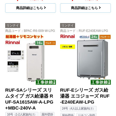
商品詳細はこちら
商品詳細はこちら
リンナイ
リンナイ
商品コード
：BPAC-R6-009-W-LPG
商品コード
：RUF-E240EAW-LPG
RUF-SAシリーズ スリ
RUF-Eシリーズ ガス給
ムタイプ ガス給湯器 R
湯器 エコジョーズ RUF
UF-SA1615AW-A-LPG
-E240EAW-LPG
+MBC-240V-A
24号（4人以上家族向け）
16号（1-2人家族向け）
屋外壁掛
屋外壁掛
リモコン別売