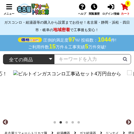
0
カート
メニュー
ヘルプ
閲覧履歴
ログイン/登録
ガスコンロ・給湯器等の購入から設置までお任せ！名古屋・静岡・浜松・四日
地域密着
市・岐阜の
で工事後も安心！
97
1044
圧倒的満足度
%! 投稿数：
件!
15
5
ご利用件数
万件＆工事実績
万件突破!
名古屋リフォームトリカエ隊
給湯機器
ガス給湯器
リンナイ
壁