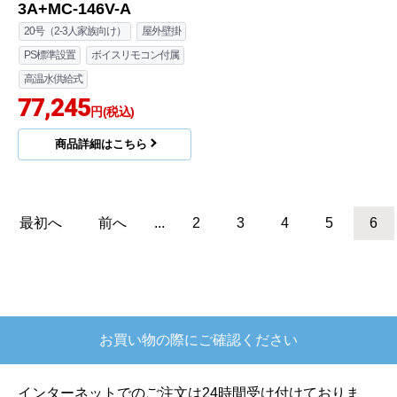
RUJ-Aシリーズ ガス給
湯器 RUJ-A2010W-A-1
3A+MC-146V-A
20号（2-3人家族向け）
屋外壁掛
PS標準設置
ボイスリモコン付属
高温水供給式
77,245
円(税込)
商品詳細はこちら
最初へ
前へ
...
2
3
4
5
6