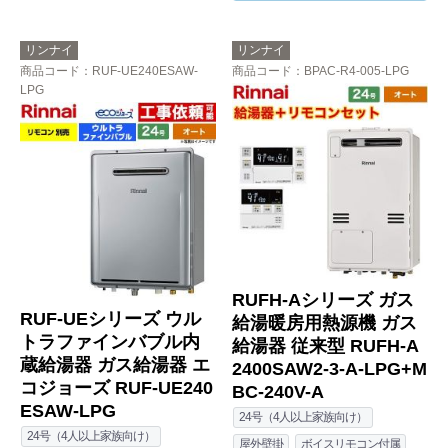
リンナイ
リンナイ
商品コード
：RUF-UE240ESAW-
商品コード
：BPAC-R4-005-LPG
LPG
RUFH-Aシリーズ ガス
RUF-UEシリーズ ウル
給湯暖房用熱源機 ガス
トラファインバブル内
給湯器 従来型 RUFH-A
蔵給湯器 ガス給湯器 エ
2400SAW2-3-A-LPG+M
コジョーズ RUF-UE240
BC-240V-A
ESAW-LPG
24号（4人以上家族向け）
24号（4人以上家族向け）
屋外壁掛
ボイスリモコン付属