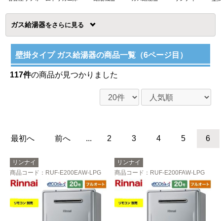
ガス給湯器
を
壁掛タイプ ガス給湯器の商品一覧（6ページ目）
117件
の商品が見つかりました
最初へ
前へ
...
2
3
4
5
6
リンナイ
リンナイ
商品コード
：RUF-E200EAW-LPG
商品コード
：RUF-E200FAW-LPG