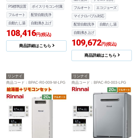
PS標準設置
ボイスリモコン付属
フルオート
エコジョーズ
フルオート
配管自動洗浄
マイクロバブル対応
自動たし湯
自動沸き上げ
配管自動洗浄
自動たし湯
108,416
自動沸き上げ
円(税込)
109,672
円(税込)
商品詳細はこちら
商品詳細はこちら
リンナイ
リンナイ
商品コード
：BPAC-R0-009-W-LPG
商品コード
：BPAC-R0-003-LPG