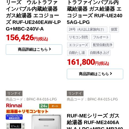
リーズ ウルトラファ
トラファインバブル内
インバブル内蔵給湯器
蔵給湯器 ガス給湯器 エ
ガス給湯器 エコジョー
コジョーズ RUF-UE240
ズ RUF-UE240EAW-LP
5AG-LPG
G+MBC-240V-A
24号（4人以上家族向け）
据置
156,426
リモコン別売
フルオート
円(税込)
エコジョーズ
配管自動洗浄
商品詳細はこちら
自動たし湯
自動沸き上げ
161,800
円(税込)
商品詳細はこちら
リンナイ
リンナイ
商品コード
：BPAC-R4-016-LPG
商品コード
：BPAC-R4-015-LPG