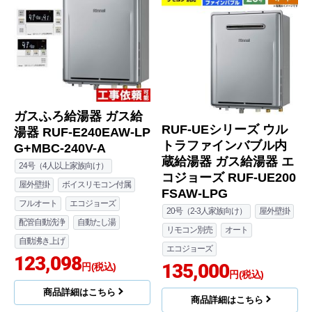
ガスふろ給湯器 ガス給
RUF-UEシリーズ ウル
湯器 RUF-E240EAW-LP
トラファインバブル内
G+MBC-240V-A
蔵給湯器 ガス給湯器 エ
24号（4人以上家族向け）
コジョーズ RUF-UE200
屋外壁掛
ボイスリモコン付属
FSAW-LPG
フルオート
エコジョーズ
20号（2-3人家族向け）
屋外壁掛
配管自動洗浄
自動たし湯
リモコン別売
オート
自動沸き上げ
エコジョーズ
123,098
135,000
円(税込)
円(税込)
商品詳細はこちら
商品詳細はこちら