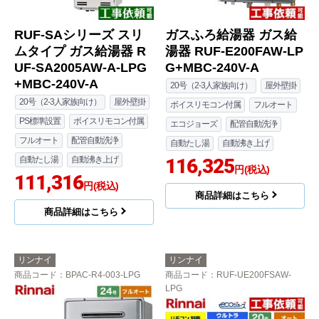
RUF-SAシリーズ スリ
ガスふろ給湯器 ガス給
ムタイプ ガス給湯器 R
湯器 RUF-E200FAW-LP
UF-SA2005AW-A-LPG
G+MBC-240V-A
+MBC-240V-A
20号（2-3人家族向け）
屋外壁掛
20号（2-3人家族向け）
屋外壁掛
ボイスリモコン付属
フルオート
PS標準設置
ボイスリモコン付属
エコジョーズ
配管自動洗浄
フルオート
配管自動洗浄
自動たし湯
自動沸き上げ
自動たし湯
自動沸き上げ
116,325
円(税込)
111,316
円(税込)
商品詳細はこちら
商品詳細はこちら
リンナイ
リンナイ
商品コード
：BPAC-R4-003-LPG
商品コード
：RUF-UE200FSAW-
LPG