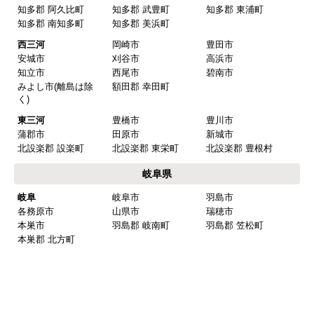
春日井市
犬山市
常滑市
江南市
小牧市
稲沢市
尾張旭市
岩倉市
豊明市
日進市
清須市
北名古屋市
半田市
弥冨市
津島市
東海市
大府市
知多市
愛西市
あま市
愛知郡 東郷町
海部郡 大治町
海部郡 蟹江町
海部郡 飛鳥村
西春日井郡 豊山町
丹羽郡 大口町
丹羽郡 扶桑町
知多郡 阿久比町
知多郡 武豊町
知多郡 東浦町
知多郡 南知多町
知多郡 美浜町
西三河
岡崎市
豊田市
安城市
刈谷市
高浜市
知立市
西尾市
碧南市
みよし市(離島は除
額田郡 幸田町
く)
東三河
豊橋市
豊川市
蒲郡市
田原市
新城市
北設楽郡 設楽町
北設楽郡 東栄町
北設楽郡 豊根村
岐阜県