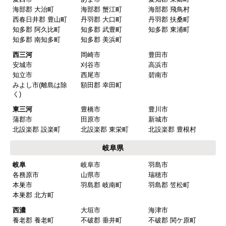
海部郡 大治町
海部郡 蟹江町
海部郡 飛鳥村
西春日井郡 豊山町
丹羽郡 大口町
丹羽郡 扶桑町
知多郡 阿久比町
知多郡 武豊町
知多郡 東浦町
知多郡 南知多町
知多郡 美浜町
西三河
岡崎市
豊田市
安城市
刈谷市
高浜市
知立市
西尾市
碧南市
みよし市(離島は除
額田郡 幸田町
く)
東三河
豊橋市
豊川市
蒲郡市
田原市
新城市
北設楽郡 設楽町
北設楽郡 東栄町
北設楽郡 豊根村
岐阜県
岐阜
岐阜市
羽島市
各務原市
山県市
瑞穂市
本巣市
羽島郡 岐南町
羽島郡 笠松町
本巣郡 北方町
西濃
大垣市
海津市
養老郡 養老町
不破郡 垂井町
不破郡 関ケ原町