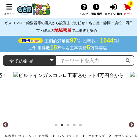
0
カート
メニュー
ヘルプ
閲覧履歴
ログイン/登録
ガスコンロ・給湯器等の購入から設置までお任せ！名古屋・静岡・浜松・四日
地域密着
市・岐阜の
で工事後も安心！
97
1044
圧倒的満足度
%! 投稿数：
件!
15
5
ご利用件数
万件＆工事実績
万件突破!
名古屋リフォームトリカエ隊
レンジフード
クリナップ
オプション・