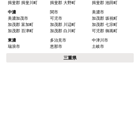
揖斐郡 揖斐川町
揖斐郡 大野町
揖斐郡 池田町
中濃
関市
美濃市
美濃加茂市
可児市
加茂郡 坂祝町
加茂郡 富加町
加茂郡 川辺町
加茂郡 七宗町
加茂郡 百津町
加茂郡 白川町
可児郡 御嵩町
東濃
多治見市
中津川市
瑞浪市
恵那市
土岐市
三重県
北勢
いなべ市
桑名市
四日市市
鈴鹿市
亀山市
三重郡 川越町
三重郡 菰野町
三重郡 朝日町
桑名郡 木曽岬町
員弁郡 東員町
中勢
津市
松阪市
伊賀
伊賀市
名張市
静岡県
浜松市
浜松市中区
浜松市東区
浜松市西区
浜松市南区
浜松市北区