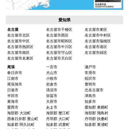
愛知県
名古屋
名古屋市千種区
名古屋市東区
名古屋市北区
名古屋市西区
名古屋市中村区
名古屋市中区
名古屋市昭和区
名古屋市瑞穂区
名古屋市熱田区
名古屋市中川区
名古屋市港区
名古屋市南区
名古屋市守山区
名古屋市緑区
名古屋市名東区
名古屋市天白区
尾張
一宮市
瀬戸市
春日井市
犬山市
常滑市
江南市
小牧市
稲沢市
尾張旭市
岩倉市
豊明市
日進市
清須市
北名古屋市
半田市
弥冨市
津島市
東海市
大府市
知多市
愛西市
あま市
愛知郡 東郷町
海部郡 大治町
海部郡 蟹江町
海部郡 飛鳥村
西春日井郡 豊山町
丹羽郡 大口町
丹羽郡 扶桑町
知多郡 阿久比町
知多郡 武豊町
知多郡 東浦町