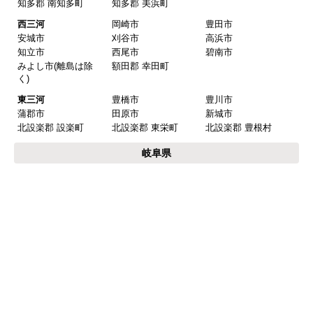
知多郡 南知多町
知多郡 美浜町
西三河
岡崎市
豊田市
安城市
刈谷市
高浜市
知立市
西尾市
碧南市
みよし市(離島は除
額田郡 幸田町
く)
東三河
豊橋市
豊川市
蒲郡市
田原市
新城市
北設楽郡 設楽町
北設楽郡 東栄町
北設楽郡 豊根村
岐阜県
岐阜
岐阜市
羽島市
各務原市
山県市
瑞穂市
本巣市
羽島郡 岐南町
羽島郡 笠松町
本巣郡 北方町
西濃
大垣市
海津市
養老郡 養老町
不破郡 垂井町
不破郡 関ケ原町
揖斐郡 揖斐川町
揖斐郡 大野町
揖斐郡 池田町
中濃
関市
美濃市
美濃加茂市
可児市
加茂郡 坂祝町