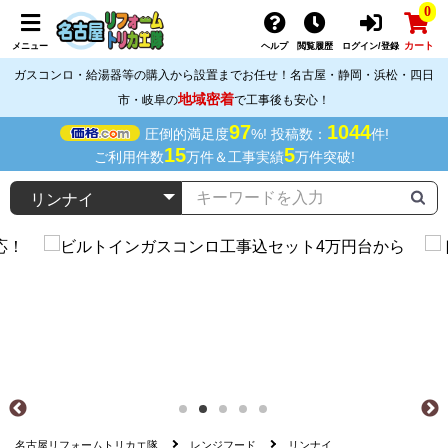
0
カート
メニュー
ヘルプ
閲覧履歴
ログイン/登録
ガスコンロ・給湯器等の購入から設置までお任せ！名古屋・静岡・浜松・四日
地域密着
市・岐阜の
で工事後も安心！
97
1044
圧倒的満足度
%! 投稿数：
件!
15
5
ご利用件数
万件＆工事実績
万件突破!
名古屋リフォームトリカエ隊
レンジフード
リンナイ