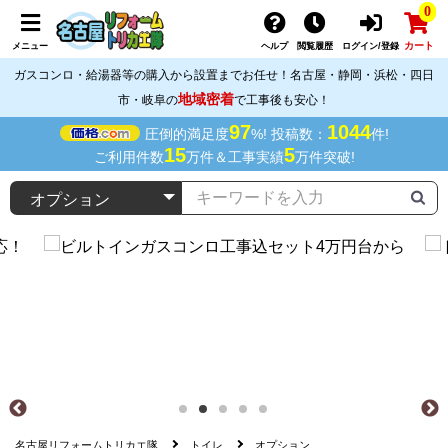
0
カート
メニュー
ヘルプ
閲覧履歴
ログイン/登録
ガスコンロ・給湯器等の購入から設置までお任せ！名古屋・静岡・浜松・四日
地域密着
市・岐阜の
で工事後も安心！
97
1044
圧倒的満足度
%! 投稿数：
件!
15
5
ご利用件数
万件＆工事実績
万件突破!
名古屋リフォームトリカエ隊
トイレ
オプション