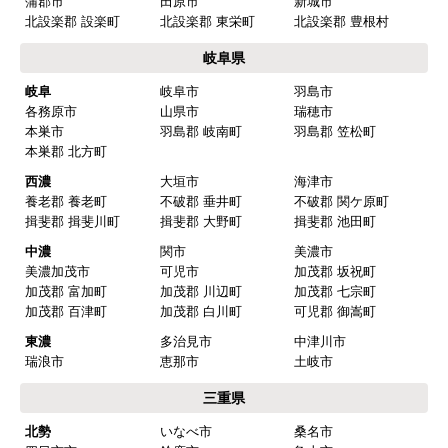
名古屋
名古屋市千種区
名古屋市東区
名古屋市北区
名古屋市西区
名古屋市中村区
名古屋市中区
名古屋市昭和区
名古屋市瑞穂区
名古屋市熱田区
名古屋市中川区
名古屋市港区
名古屋市南区
名古屋市守山区
名古屋市緑区
名古屋市名東区
名古屋市天白区
尾張
一宮市
瀬戸市
春日井市
犬山市
常滑市
江南市
小牧市
稲沢市
尾張旭市
岩倉市
豊明市
日進市
清須市
北名古屋市
半田市
弥冨市
津島市
東海市
大府市
知多市
愛西市
あま市
愛知郡 東郷町
海部郡 大治町
海部郡 蟹江町
海部郡 飛鳥村
西春日井郡 豊山町
丹羽郡 大口町
丹羽郡 扶桑町
知多郡 阿久比町
知多郡 武豊町
知多郡 東浦町
知多郡 南知多町
知多郡 美浜町
西三河
岡崎市
豊田市
安城市
刈谷市
高浜市
知立市
西尾市
碧南市