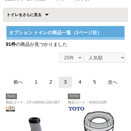
トイレ
を
オプション トイレの商品一覧（3ページ目）
91件
の商品が見つかりました
前へ
1
2
3
4
5
次へ
INAX
TOTO
商品コード
：CF-G30HG-200-SET
商品コード
：HH02116R