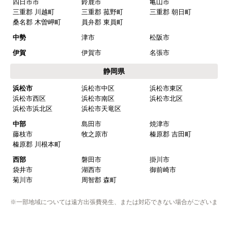
みよし市(離島は除
額田郡 幸田町
く)
東三河
豊橋市
豊川市
蒲郡市
田原市
新城市
北設楽郡 設楽町
北設楽郡 東栄町
北設楽郡 豊根村
岐阜県
岐阜
岐阜市
羽島市
各務原市
山県市
瑞穂市
本巣市
羽島郡 岐南町
羽島郡 笠松町
本巣郡 北方町
西濃
大垣市
海津市
養老郡 養老町
不破郡 垂井町
不破郡 関ケ原町
揖斐郡 揖斐川町
揖斐郡 大野町
揖斐郡 池田町
中濃
関市
美濃市
美濃加茂市
可児市
加茂郡 坂祝町
加茂郡 富加町
加茂郡 川辺町
加茂郡 七宗町
加茂郡 百津町
加茂郡 白川町
可児郡 御嵩町
東濃
多治見市
中津川市
瑞浪市
恵那市
土岐市