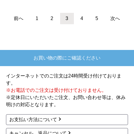
TOTO
TOTO
商品コード
：HH02115
商品コード
：HH02109
ソケット取替ユニット
ソケット取替ユニット
（リモデル） トイレ部
（リモデル） トイレ部
材 HH02115
材 HH02109
18,300
21,180
円(税込)
円(税込)
商品詳細はこちら
商品詳細はこちら
TOTO
ミナミサワ
商品コード
：HH02111
商品コード
：FM6T-S
ソケット取替ユニット
フラッシュバブル式小
（リモデル） トイレ部
便器用 後付けタイプ
材 HH02111
トイレオプション品 FM
6T-S
21,180
円(税込)
24,097