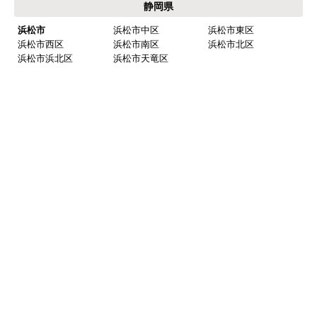
みよし市(離島は除
額田郡 幸田町
く)
東三河
豊橋市
豊川市
蒲郡市
田原市
新城市
北設楽郡 設楽町
北設楽郡 東栄町
北設楽郡 豊根村
岐阜県
岐阜
岐阜市
羽島市
各務原市
山県市
瑞穂市
本巣市
羽島郡 岐南町
羽島郡 笠松町
本巣郡 北方町
西濃
大垣市
海津市
養老郡 養老町
不破郡 垂井町
不破郡 関ケ原町
揖斐郡 揖斐川町
揖斐郡 大野町
揖斐郡 池田町
中濃
関市
美濃市
美濃加茂市
可児市
加茂郡 坂祝町
加茂郡 富加町
加茂郡 川辺町
加茂郡 七宗町
加茂郡 百津町
加茂郡 白川町
可児郡 御嵩町
東濃
多治見市
中津川市
瑞浪市
恵那市
土岐市