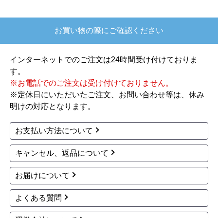
SZ-XD2826S-W 工事費
26-W 工事費込
込
10畳(2.8kW)
100V・20A
10畳(2.8kW)
200V・15A
空気清浄
自動お掃除
空気清浄
自動お掃除
AI自動運転
203,045
267,799
円(税込)
円(税込)
商品詳細はこちら
商品詳細はこちら
三菱
三菱
商品コード
：MSZ-ZW2826S-W-KJ
商品コード
：MSZ-X2826-W-KJ
Zシリーズ 霧ヶ峰 ルー
Xシリーズ 霧ヶ峰 ル
ムエアコン MSZ-ZW28
ームエアコン MSZ-X28
26S-W 工事費込
26-W 工事費込
10畳(2.8kW)
200V・15A
10畳(2.8kW)
100V・20A
空気清浄
自動お掃除
空気清浄
自動お掃除
286,455
AI自動運転
円(税込)