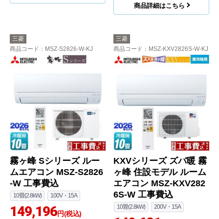
商品詳細はこちら
三菱
三菱
商品コード
：MSZ-S2826-W-KJ
商品コード
：MSZ-KXV2826S-W-KJ
霧ヶ峰 Sシリーズ ルー
KXVシリーズ ズバ暖 霧
ムエアコン MSZ-S2826
ヶ峰 住設モデル ルーム
-W 工事費込
エアコン MSZ-KXV282
6S-W 工事費込
10畳(2.8kW)
100V・15A
149,196
10畳(2.8kW)
200V・15A
円(税込)