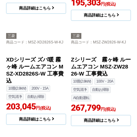
Zシリーズ 霧ヶ峰 ルー
NXVシリーズ ズバ暖
ムエアコン MSZ-ZXV28
霧ヶ峰 住設モデル ル
26-W 工事費込
ームエアコン MSZ-NXV
2826S-W 工事費込
10畳(2.8kW)
100V・20A
10畳(2.8kW)
200V・15A
空気清浄
自動お掃除
空気清浄
自動お掃除
AI自動運転
178,496
174,970
円(税込)
円(税込)
商品詳細はこちら
商品詳細はこちら
三菱
三菱
商品コード
：MSZ-ZXV2826S-W-KJ
商品コード
：MSZ-HXV2826S-W-KJ
HXVシリーズ ズバ暖 霧
ヶ峰 住設モデル ルーム
エアコン MSZ-HXV282
6S-W 工事費込
10畳(2.8kW)
200V・15A