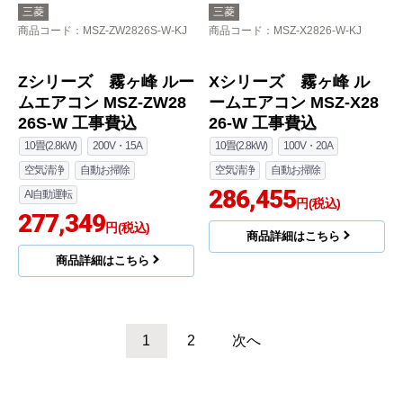
空気清浄
自動お掃除
AI自動運転
Zシリーズ 霧ヶ峰 ルー
195,303
円(税込)
ムエアコン MSZ-ZXV28
26S-W 工事費込
商品詳細はこちら
10畳(2.8kW)
200V・15A
空気清浄
自動お掃除
AI自動運転
191,632
円(税込)
商品詳細はこちら
三菱
三菱
商品コード
：MSZ-XD2826S-W-KJ
商品コード
：MSZ-ZW2826-W-KJ
XDシリーズ ズバ暖 霧
Zシリーズ 霧ヶ峰 ルー
ヶ峰 ルームエアコン M
ムエアコン MSZ-ZW28