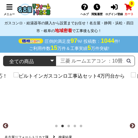
0
カート
メニュー
ヘルプ
閲覧履歴
ログイン/登録
ガスコンロ・給湯器等の購入から設置までお任せ！名古屋・静岡・浜松・四日
地域密着
市・岐阜の
で工事後も安心！
97
1044
圧倒的満足度
%! 投稿数：
件!
15
5
ご利用件数
万件＆工事実績
万件突破!
名古屋リフォームトリカエ隊
検索結果