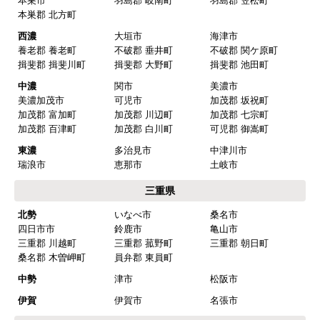
名古屋
名古屋市千種区
名古屋市東区
名古屋市北区
名古屋市西区
名古屋市中村区
名古屋市中区
名古屋市昭和区
名古屋市瑞穂区
名古屋市熱田区
名古屋市中川区
名古屋市港区
名古屋市南区
名古屋市守山区
名古屋市緑区
名古屋市名東区
名古屋市天白区
尾張
一宮市
瀬戸市
春日井市
犬山市
常滑市
江南市
小牧市
稲沢市
尾張旭市
岩倉市
豊明市
日進市
清須市
北名古屋市
半田市
弥冨市
津島市
東海市
大府市
知多市
愛西市
あま市
愛知郡 東郷町
海部郡 大治町
海部郡 蟹江町
海部郡 飛鳥村
西春日井郡 豊山町
丹羽郡 大口町
丹羽郡 扶桑町
知多郡 阿久比町
知多郡 武豊町
知多郡 東浦町
知多郡 南知多町
知多郡 美浜町
西三河
岡崎市
豊田市
安城市
刈谷市
高浜市
知立市
西尾市
碧南市