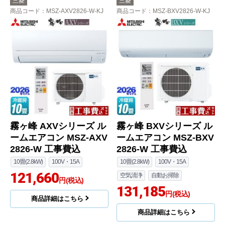
三菱
三菱
商品コード
：MSZ-AXV2826-W-KJ
商品コード
：MSZ-BXV2826-W-KJ
霧ヶ峰 AXVシリーズ ル
霧ヶ峰 BXVシリーズ ル
ームエアコン MSZ-AXV
ームエアコン MSZ-BXV
2826-W 工事費込
2826-W 工事費込
10畳(2.8kW)
100V・15A
10畳(2.8kW)
100V・15A
121,660
空気清浄
自動お掃除
円(税込)
131,185
円(税込)
商品詳細はこちら
商品詳細はこちら