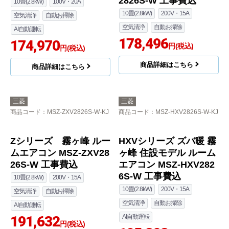
(W) 工事費込
21-W 工事セット
169,700
10畳(2.8kW)
100V・15A
円(税込)
空気清浄
自動お掃除
商品詳細はこちら
167,520
円(税込)
商品詳細はこちら
三菱
三菱
商品コード
：MSZ-ZXV2826-W-KJ
商品コード
：MSZ-NXV2826S-W-KJ