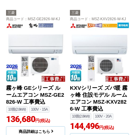
三菱
三菱
商品コード
：MSZ-GE2826-W-KJ
商品コード
：MSZ-KXV2826-W-KJ
霧ヶ峰 GEシリーズ ル
KXVシリーズ ズバ暖 霧
ームエアコン MSZ-GE2
ヶ峰 住設モデル ルーム
826-W 工事費込
エアコン MSZ-KXV282
6-W 工事費込
10畳(2.8kW)
100V・15A
136,680
10畳(2.8kW)
100V・20A
円(税込)
144,496
円(税込)
商品詳細はこちら