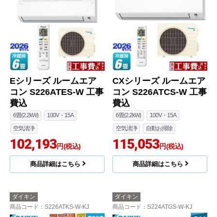
Eシリーズ ルームエア
CXシリーズ ルームエア
コン S226ATES-W 工事
コン S226ATCS-W 工事
費込
費込
6畳(2.2kW)
100V・15A
6畳(2.2kW)
100V・15A
空気清浄
空気清浄
自動お掃除
102,193
115,053
円(税込)
円(税込)
商品詳細はこちら
商品詳細はこちら
ダイキン
ダイキン
商品コード
：S226ATKS-W-KJ
商品コード
：S224ATGS-W-KJ