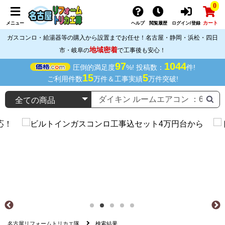
0
カート
メニュー
ヘルプ
閲覧履歴
ログイン/登録
ガスコンロ・給湯器等の購入から設置までお任せ！名古屋・静岡・浜松・四日
地域密着
市・岐阜の
で工事後も安心！
97
1044
圧倒的満足度
%! 投稿数：
件!
15
5
ご利用件数
万件＆工事実績
万件突破!
名古屋リフォームトリカエ隊
検索結果