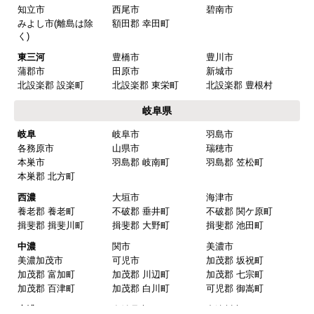
名古屋市南区
名古屋市守山区
名古屋市緑区
名古屋市名東区
名古屋市天白区
尾張
一宮市
瀬戸市
春日井市
犬山市
常滑市
江南市
小牧市
稲沢市
尾張旭市
岩倉市
豊明市
日進市
清須市
北名古屋市
半田市
弥冨市
津島市
東海市
大府市
知多市
愛西市
あま市
愛知郡 東郷町
海部郡 大治町
海部郡 蟹江町
海部郡 飛鳥村
西春日井郡 豊山町
丹羽郡 大口町
丹羽郡 扶桑町
知多郡 阿久比町
知多郡 武豊町
知多郡 東浦町
知多郡 南知多町
知多郡 美浜町
西三河
岡崎市
豊田市
安城市
刈谷市
高浜市
知立市
西尾市
碧南市
みよし市(離島は除
額田郡 幸田町
く)
東三河
豊橋市
豊川市
蒲郡市
田原市
新城市