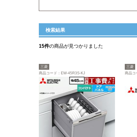
検索結果
15件
の商品が見つかりました
三菱
三菱
商品コード
：EW-45R3S-KJ
商品コ