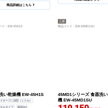
商品詳細はこちら
三菱
ード
：EW-45H1S
商品コード
：EW-45MD1SU
洗い乾燥機 EW-45H1S
45MD1シリーズ 食器洗
機 EW-45MD1SU
ドオープン浅型（ミドル）
ネルタイプ
幅45cm