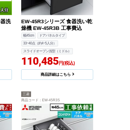
食器洗
EW-45R3シリーズ 食器洗い乾
燥機 EW-45R3B 工事費込
幅45cm
ドアパネルタイプ
33~40点（約4~5人分）
スライドオープン浅型（ミドル）
110,485
円(税込)
商品詳細はこちら
三菱
商品コード
：EW-45R3S