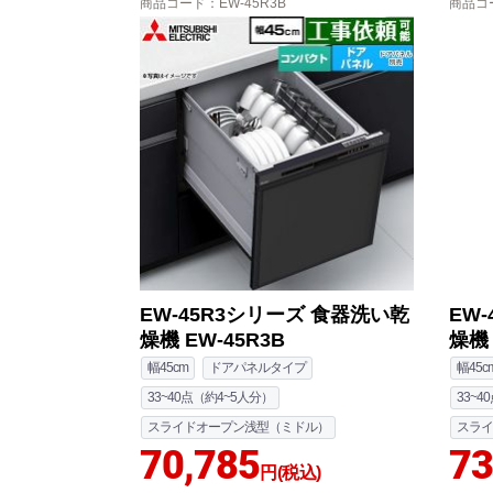
商品コード
：EW-45R3B
商品コ
EW-45R3シリーズ 食器洗い乾
EW
燥機 EW-45R3B
燥機 
幅45cm
ドアパネルタイプ
幅45c
33~40点（約4~5人分）
33~4
スライドオープン浅型（ミドル）
スライ
70,785
73
円(税込)