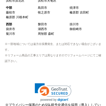
浜松市浜北区
浜松市天竜区
中部
島田市
焼津市
藤枝市
牧之原市
榛原郡 吉田町
榛原郡 川根本町
西部
磐田市
掛川市
袋井市
湖西市
御前崎市
菊川市
周智郡 森町
※一部地域については遠方出張費発生、または対応できない場合がございま
す。
※リフォーム商品の工事エリアは異なりますのでリフォームページにてご確
認下さい。
※プライバシー保護のためSSL暗号化通信を採用（導入）してい