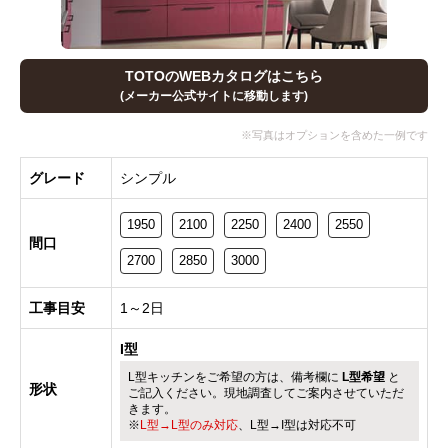
TOTOのWEBカタログはこちら
(メーカー公式サイトに移動します)
グレード
シンプル
1950
2100
2250
2400
2550
間口
2700
2850
3000
工事目安
1～2日
I型
L型キッチンをご希望の方は、備考欄に
L型希望
と
形状
ご記入ください。現地調査してご案内させていただ
きます。
※
L型→L型のみ対応
、L型→I型は対応不可