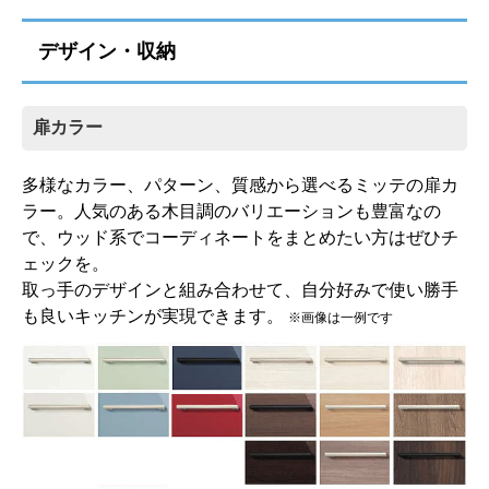
標準仕様モデル
標準仕様モデル
デザイン・収納
吊戸棚
扉カラー
多様なカラー、パターン、質感から選べるミッテの扉カ
ラー。人気のある木目調のバリエーションも豊富なの
で、ウッド系でコーディネートをまとめたい方はぜひチ
ェックを。
取っ手のデザインと組み合わせて、自分好みで使い勝手
ミドル吊戸棚高さ70cm
も良いキッチンが実現できます。
※画像は一例です
標準仕様モデル
お客様のご要望に応じた機器のグレードアップも可能
です！詳しくはこちら