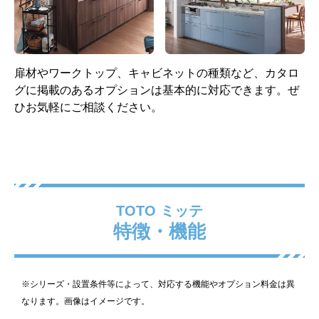
シングルレバー混合水栓
ガスコンロ 60cm 片面焼き
(ハンドル樹脂製)
グリル 無水グリル ホーロ
ー天板 ブラック
扉材やワークトップ、キャビネットの種類など、カタロ
標準仕様モデル
標準仕様モデル
グに掲載のあるオプションは基本的に対応できます。ぜ
ひお気軽にご相談ください。
レンジフード
キャビネット
TOTO ミッテ
特徴・機能
スタンダードプロペラファ
開き扉
ン 間口75cm 全高70cm ブ
※シリーズ・設置条件等によって、対応する機能やオプション料金は異
ラック
なります。画像はイメージです。