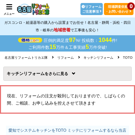
0
リフォーム
現場調査依頼
ご注意事項
・お問い合わせ
メニュー
ガスコンロ・給湯器等の購入から設置までお任せ！名古屋・静岡・浜松・四日
地域密着
市・岐阜の
で工事後も安心！
97
1044
圧倒的満足度
%! 投稿数：
件!
15
5
ご利用件数
万件＆工事実績
万件突破!
名古屋リフォームトリカエ隊
リフォーム
キッチンリフォーム
TOTO
キッチンリフォーム
を
現在、リフォームの注文が殺到しておりますので、しばらくの
間、ご相談、お申し込みを控えさせて頂きます
愛知でシステムキッチンをTOTO ミッテにリフォームするなら当店