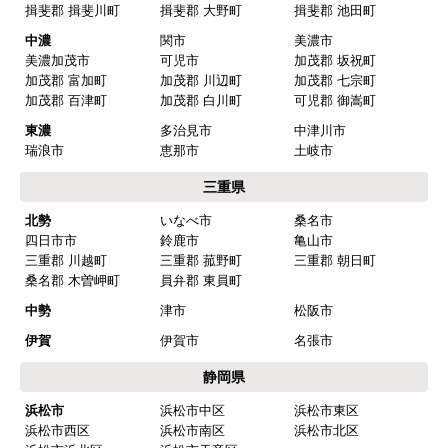
揖斐郡 揖斐川町
揖斐郡 大野町
揖斐郡 池田町
中濃
関市
美濃市
美濃加茂市
可児市
加茂郡 坂祝町
加茂郡 富加町
加茂郡 川辺町
加茂郡 七宗町
加茂郡 百津町
加茂郡 白川町
可児郡 御嵩町
東濃
多治見市
中津川市
瑞浪市
恵那市
土岐市
三重県
北勢
いなべ市
桑名市
四日市市
鈴鹿市
亀山市
三重郡 川越町
三重郡 菰野町
三重郡 朝日町
桑名郡 木曽岬町
員弁郡 東員町
中勢
津市
松阪市
伊賀
伊賀市
名張市
静岡県
浜松市
浜松市中区
浜松市東区
浜松市西区
浜松市南区
浜松市北区