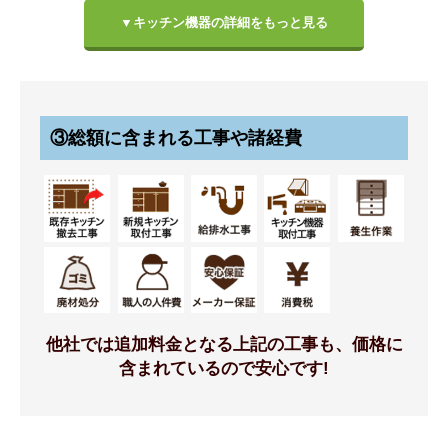
▼キッチン機器の詳細をもっと見る
扉カラー
ハンドル
③総額に含まれる工事や諸経費
グループ1(標準仕様)
ラウンド取っ手(KA:シルバ
ー/KE:ブラック)
標準仕様モデル
標準仕様モデル
他社では追加料金となる上記の工事も、価格に
含まれているので安心です!
ワークトップ
シンク