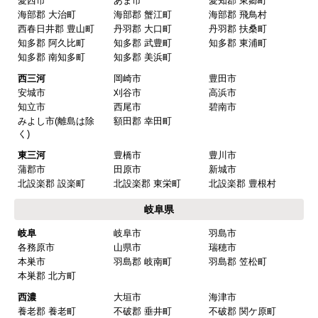
愛西市
あま市
愛知郡 東郷町
海部郡 大治町
海部郡 蟹江町
海部郡 飛鳥村
西春日井郡 豊山町
丹羽郡 大口町
丹羽郡 扶桑町
知多郡 阿久比町
知多郡 武豊町
知多郡 東浦町
知多郡 南知多町
知多郡 美浜町
西三河
岡崎市
豊田市
安城市
刈谷市
高浜市
知立市
西尾市
碧南市
みよし市(離島は除
額田郡 幸田町
く)
東三河
豊橋市
豊川市
蒲郡市
田原市
新城市
北設楽郡 設楽町
北設楽郡 東栄町
北設楽郡 豊根村
岐阜県
岐阜
岐阜市
羽島市
各務原市
山県市
瑞穂市
本巣市
羽島郡 岐南町
羽島郡 笠松町
本巣郡 北方町
西濃
大垣市
海津市
養老郡 養老町
不破郡 垂井町
不破郡 関ケ原町