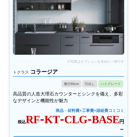
コラージア
トクラス
奥行65cm
引出し
ハイグレード
高品質の人造大理石カウンターとシンクを備え、多彩
なデザインと機能性が魅力
商品・材料費+工事費+諸経費コミコミ
RF-KT-CLG-BASE
円
税込
～