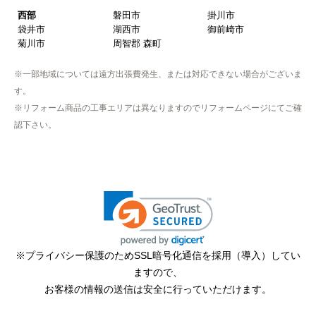
中濃
関市
美濃市
美濃加茂市
可児市
加茂郡 坂祝町
加茂郡 富加町
加茂郡 川辺町
加茂郡 七宗町
加茂郡 百津町
加茂郡 白川町
可児郡 御嵩町
東濃
多治見市
中津川市
瑞浪市
恵那市
土岐市
三重県
北勢
いなべ市
桑名市
四日市市
鈴鹿市
亀山市
三重郡 川越町
三重郡 菰野町
三重郡 朝日町
桑名郡 木曽岬町
員弁郡 東員町
中勢
津市
松阪市
伊賀
伊賀市
名張市
静岡県
浜松市
浜松市中区
浜松市東区
浜松市西区
浜松市南区
浜松市北区
浜松市浜北区
浜松市天竜区