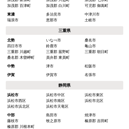
海部郡 大治町
海部郡 蟹江町
海部郡 飛鳥村
西春日井郡 豊山町
丹羽郡 大口町
丹羽郡 扶桑町
知多郡 阿久比町
知多郡 武豊町
知多郡 東浦町
知多郡 南知多町
知多郡 美浜町
西三河
岡崎市
豊田市
安城市
刈谷市
高浜市
知立市
西尾市
碧南市
みよし市(離島は除
額田郡 幸田町
く)
東三河
豊橋市
豊川市
蒲郡市
田原市
新城市
北設楽郡 設楽町
北設楽郡 東栄町
北設楽郡 豊根村
岐阜県
岐阜
岐阜市
羽島市
各務原市
山県市
瑞穂市
本巣市
羽島郡 岐南町
羽島郡 笠松町
本巣郡 北方町
西濃
大垣市
海津市
養老郡 養老町
不破郡 垂井町
不破郡 関ケ原町
揖斐郡 揖斐川町
揖斐郡 大野町
揖斐郡 池田町