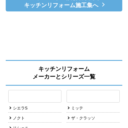
キッチン・台所
明るく、楽しく、料理が捗ります！パナソ
ニック リビングステーションV
納得の価格と使いやすさを併せ持つシステムキッチン「リ
ビングステーション Vスタイル」です。 ニットバス…
リフォーム費用：50万～100万