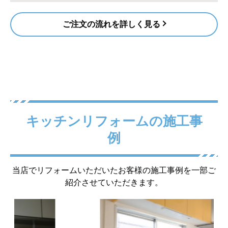
設置可能(契約)
4
工事のプロが設置可否を判断。万が一設置不可の場合
は、1円も発生しません。
詳しくはこちら
商品取寄
5
商品お取り寄せ期間が約3～4週間かかります。納期確
定後に工事日をご案内。
工事開始・完了
6
駐車場の確保をお願いします。完了後にお客様立会の
元、ご確認をお願いします。
④設置可能(契約)時の、
お支払い方法は、
銀行振
込
となります。
※リフォーム商品では代金引換はお取り扱いで