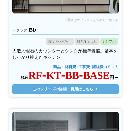
Bb
トクラス
奥行60cm/65cm
開き扉/引出し
シンプル
人造大理石のカウンターとシンクが標準装備。基本を
しっかり抑えたキッチン
商品・材料費+工事費+諸経費コミコミ
RF-KT-BB-BASE
円～
税込
このシリーズの詳細・費用はこちら