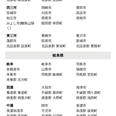
愛知県
名古屋
名古屋市千種区
名古屋市東区
名古屋市北区
名古屋市西区
名古屋市中村区
名古屋市中区
名古屋市昭和区
名古屋市瑞穂区
名古屋市熱田区
名古屋市中川区
名古屋市港区
名古屋市南区
名古屋市守山区
名古屋市緑区
名古屋市名東区
名古屋市天白区
尾張
一宮市
瀬戸市
春日井市
犬山市
常滑市
江南市
小牧市
稲沢市
尾張旭市
岩倉市
豊明市
日進市
清須市
北名古屋市
半田市
弥冨市
津島市
東海市
大府市
知多市
愛西市
あま市
愛知郡 東郷町