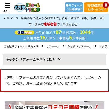
0
リフォーム
現場調査依頼
ご注意事項
・お問い合わせ
メニュー
ガスコンロ・給湯器等の購入から設置までお任せ！名古屋・静岡・浜松・四日
地域密着
市・岐阜の
で工事後も安心！
97
1044
圧倒的満足度
%! 投稿数：
件!
15
5
ご利用件数
万件＆工事実績
万件突破!
名古屋リフォームトリカエ隊
リフォーム
キッチンリフォーム
トクラス(
キッチンリフォーム
を
現在、リフォームの注文が殺到しておりますので、しばらくの
間、ご相談、お申し込みを控えさせて頂きます