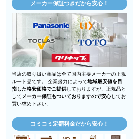
当店は大手価格比較サイト
「価格.com」に出店
14
年
！
安定した運営と積み重ねた実績で、お客様からのシ
ョップ評価も
満足度
97%
と高評価
を維持しておりま
す。
当店のショップ評価を詳しく見たい方はこちら
メーカー保証つきだから安心！
当店の取り扱い商品は全て国内主要メーカーの正規