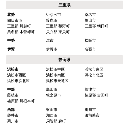
三重県
北勢
いなべ市
桑名市
四日市市
鈴鹿市
亀山市
三重郡 川越町
三重郡 菰野町
三重郡 朝日町
桑名郡 木曽岬町
員弁郡 東員町
中勢
津市
松阪市
伊賀
伊賀市
名張市
静岡県
浜松市
浜松市中区
浜松市東区
浜松市西区
浜松市南区
浜松市北区
浜松市浜北区
浜松市天竜区
中部
島田市
焼津市
藤枝市
牧之原市
榛原郡 吉田町
榛原郡 川根本町
西部
磐田市
掛川市
袋井市
湖西市
御前崎市
菊川市
周智郡 森町