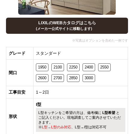
LIXILのWEBカタログはこちら
(メーカー公式サイトに移動します)
グレード
スタンダード
1950
2100
2250
2400
2550
間口
2600
2700
2850
3000
工事目安
1～2日
I型
L型キッチンをご希望の方は、備考欄に
L型希望
と
形状
ご記入ください。現地調査してご案内させていただ
きます。
※
L型→L型のみ対応
、L型→I型は対応不可