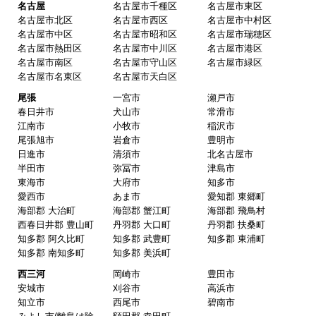
名古屋
名古屋市千種区
名古屋市東区
名古屋市北区
名古屋市西区
名古屋市中村区
名古屋市中区
名古屋市昭和区
名古屋市瑞穂区
名古屋市熱田区
名古屋市中川区
名古屋市港区
名古屋市南区
名古屋市守山区
名古屋市緑区
名古屋市名東区
名古屋市天白区
尾張
一宮市
瀬戸市
春日井市
犬山市
常滑市
江南市
小牧市
稲沢市
尾張旭市
岩倉市
豊明市
日進市
清須市
北名古屋市
半田市
弥冨市
津島市
東海市
大府市
知多市
愛西市
あま市
愛知郡 東郷町
海部郡 大治町
海部郡 蟹江町
海部郡 飛鳥村
西春日井郡 豊山町
丹羽郡 大口町
丹羽郡 扶桑町
知多郡 阿久比町
知多郡 武豊町
知多郡 東浦町
知多郡 南知多町
知多郡 美浜町
西三河
岡崎市
豊田市
安城市
刈谷市
高浜市
知立市
西尾市
碧南市