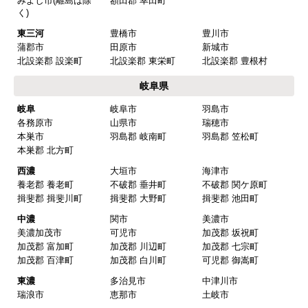
みよし市(離島は除
額田郡 幸田町
く)
東三河
豊橋市
豊川市
蒲郡市
田原市
新城市
北設楽郡 設楽町
北設楽郡 東栄町
北設楽郡 豊根村
岐阜県
岐阜
岐阜市
羽島市
各務原市
山県市
瑞穂市
本巣市
羽島郡 岐南町
羽島郡 笠松町
本巣郡 北方町
西濃
大垣市
海津市
養老郡 養老町
不破郡 垂井町
不破郡 関ケ原町
揖斐郡 揖斐川町
揖斐郡 大野町
揖斐郡 池田町
中濃
関市
美濃市
美濃加茂市
可児市
加茂郡 坂祝町
加茂郡 富加町
加茂郡 川辺町
加茂郡 七宗町
加茂郡 百津町
加茂郡 白川町
可児郡 御嵩町
東濃
多治見市
中津川市
瑞浪市
恵那市
土岐市