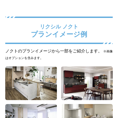
リクシル ノクト
プランイメージ例
人造大理石トップ ベーシ
スキットシンク / ラウンド
ックホワイト
68シンク (本体サイズによ
ノクトのプランイメージから一部をご紹介します。
※画像
って異なります)
はオプションを含みます。
標準仕様モデル
標準仕様モデル
キッチン水栓
調理機器