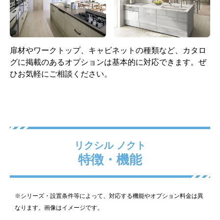
シングルレバー混合水栓
ガスコンロ 60cm 片面焼き
(ハンドル樹脂製)
グリル 無水グリル ホーロ
ー天板 ブラック
扉材やワークトップ、キャビネットの種類など、カタロ
グに掲載のあるオプションは基本的に対応できます。ぜ
標準仕様モデル
標準仕様モデル
ひお気軽にご相談ください。
レンジフード
リクシル ノクト
特徴・機能
スタンダードプロペラファ
※シリーズ・設置条件等によって、対応する機能やオプション料金は異
ン 間口75cm 全高70cm ブ
なります。画像はイメージです。
ラック