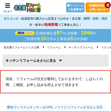
0
リフォーム
現場調査依頼
ご注意事項
・お問い合わせ
メニュー
ガスコンロ・給湯器等の購入から設置までお任せ！名古屋・静岡・浜松・四日
地域密着
市・岐阜の
で工事後も安心！
97
1044
圧倒的満足度
%! 投稿数：
件!
15
5
ご利用件数
万件＆工事実績
万件突破!
名古屋リフォームトリカエ隊
リフォーム
キッチンリフォーム
リクシル(
キッチンリフォーム
を
現在、リフォームの注文が殺到しておりますので、しばらくの
間、ご相談、お申し込みを控えさせて頂きます
愛知でシステムキッチンをLIXIL ノクトにリフォームするなら当店