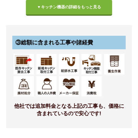
▼キッチン機器の詳細をもっと見る
ハンドル
扉カラー
③総額に含まれる工事や諸経費
[C] ショート取っ手 ブラッ
シルバーグレー
ク (グループ1の扉カラー専
用)
他社では追加料金となる上記の工事も、価格に
標準仕様モデル
標準仕様モデル
含まれているので安心です!
ワークトップ
シンク