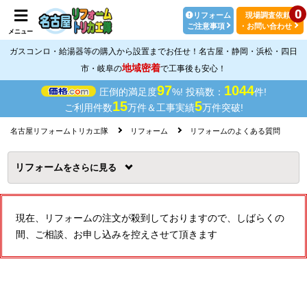
0
リフォーム
現場調査依頼
ご注意事項
・お問い合わせ
メニュー
ガスコンロ・給湯器等の購入から設置までお任せ！名古屋・静岡・浜松・四日
地域密着
市・岐阜の
で工事後も安心！
97
1044
圧倒的満足度
%! 投稿数：
件!
15
5
ご利用件数
万件＆工事実績
万件突破!
名古屋リフォームトリカエ隊
リフォーム
リフォームのよくある質問
リフォーム
を
現在、リフォームの注文が殺到しておりますので、しばらくの
間、ご相談、お申し込みを控えさせて頂きます