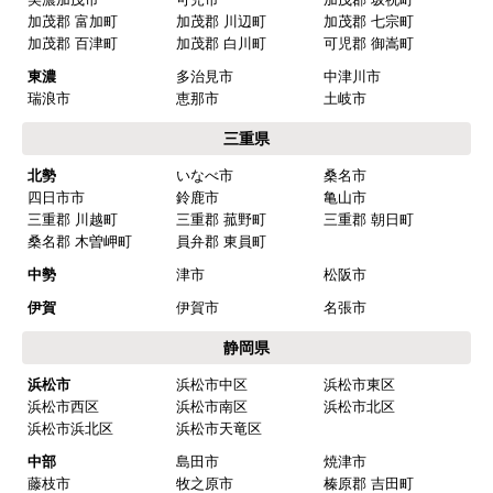
加茂郡 富加町
加茂郡 川辺町
加茂郡 七宗町
加茂郡 百津町
加茂郡 白川町
可児郡 御嵩町
東濃
多治見市
中津川市
瑞浪市
恵那市
土岐市
三重県
北勢
いなべ市
桑名市
四日市市
鈴鹿市
亀山市
三重郡 川越町
三重郡 菰野町
三重郡 朝日町
桑名郡 木曽岬町
員弁郡 東員町
中勢
津市
松阪市
伊賀
伊賀市
名張市
静岡県
浜松市
浜松市中区
浜松市東区
浜松市西区
浜松市南区
浜松市北区
浜松市浜北区
浜松市天竜区
中部
島田市
焼津市
藤枝市
牧之原市
榛原郡 吉田町