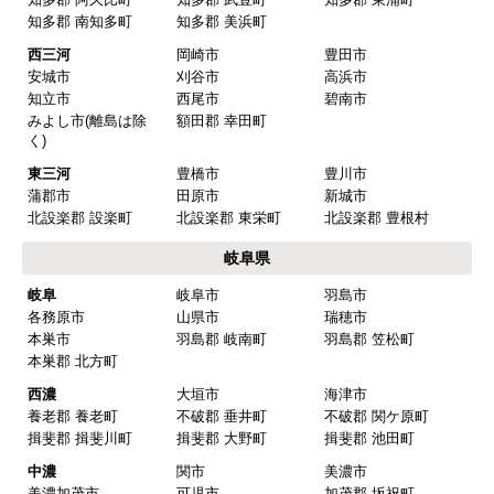
知多郡 南知多町
知多郡 美浜町
西三河
岡崎市
豊田市
安城市
刈谷市
高浜市
知立市
西尾市
碧南市
みよし市(離島は除
額田郡 幸田町
く)
東三河
豊橋市
豊川市
蒲郡市
田原市
新城市
北設楽郡 設楽町
北設楽郡 東栄町
北設楽郡 豊根村
岐阜県
岐阜
岐阜市
羽島市
各務原市
山県市
瑞穂市
本巣市
羽島郡 岐南町
羽島郡 笠松町
本巣郡 北方町
西濃
大垣市
海津市
養老郡 養老町
不破郡 垂井町
不破郡 関ケ原町
揖斐郡 揖斐川町
揖斐郡 大野町
揖斐郡 池田町
中濃
関市
美濃市
美濃加茂市
可児市
加茂郡 坂祝町