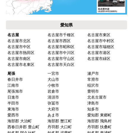
愛知県
名古屋
名古屋市千種区
名古屋市東区
名古屋市北区
名古屋市西区
名古屋市中村区
名古屋市中区
名古屋市昭和区
名古屋市瑞穂区
名古屋市熱田区
名古屋市中川区
名古屋市港区
名古屋市南区
名古屋市守山区
名古屋市緑区
名古屋市名東区
名古屋市天白区
尾張
一宮市
瀬戸市
春日井市
犬山市
常滑市
江南市
小牧市
稲沢市
尾張旭市
岩倉市
豊明市
日進市
清須市
北名古屋市
半田市
弥冨市
津島市
東海市
大府市
知多市
愛西市
あま市
愛知郡 東郷町
海部郡 大治町
海部郡 蟹江町
海部郡 飛鳥村
西春日井郡 豊山町
丹羽郡 大口町
丹羽郡 扶桑町
知多郡 阿久比町
知多郡 武豊町
知多郡 東浦町