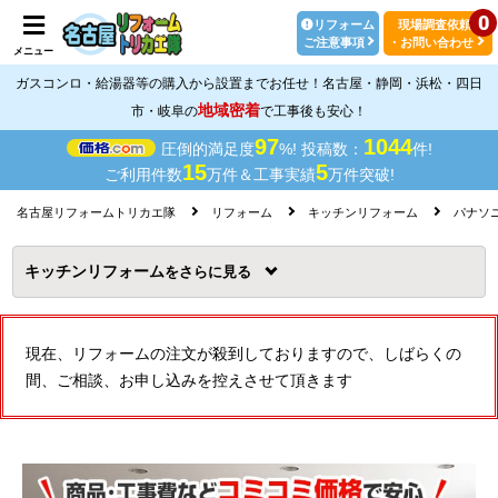
0
リフォーム
現場調査依頼
ご注意事項
・お問い合わせ
メニュー
ガスコンロ・給湯器等の購入から設置までお任せ！名古屋・静岡・浜松・四日
地域密着
市・岐阜の
で工事後も安心！
97
1044
圧倒的満足度
%! 投稿数：
件!
15
5
ご利用件数
万件＆工事実績
万件突破!
名古屋リフォームトリカエ隊
リフォーム
キッチンリフォーム
パナソ
キッチンリフォーム
を
現在、リフォームの注文が殺到しておりますので、しばらくの
間、ご相談、お申し込みを控えさせて頂きます