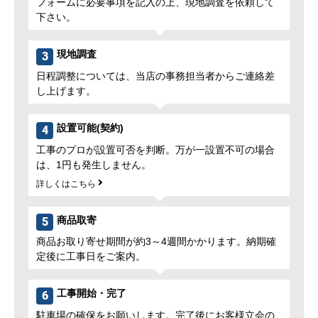
フォームに必要事項を記入の上、現地調査を依頼して
下さい。
現地調査
3
日程調整については、当店の事務担当者からご連絡差
し上げます。
設置可能(契約)
4
工事のプロが設置可否を判断。万が一設置不可の場合
は、1円も発生しません。
詳しくはこちら
商品取寄
5
商品お取り寄せ期間が約3～4週間かかります。納期確
定後に工事日をご案内。
工事開始・完了
6
駐車場の確保をお願いします。完了後にお客様立会の