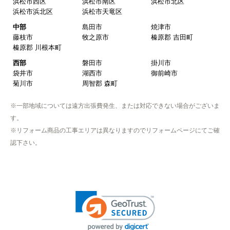
浜松市西区
浜松市南区
浜松市北区
浜松市浜北区
浜松市天竜区
中部
島田市
焼津市
藤枝市
牧之原市
榛原郡 吉田町
榛原郡 川根本町
西部
磐田市
掛川市
袋井市
湖西市
御前崎市
菊川市
周智郡 森町
※一部地域については遠方出張費発生、または対応できない場合がございま
す。
※リフォーム商品の工事エリアは異なりますのでリフォームページにてご確
認下さい。