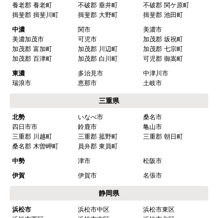
養老郡 養老町
不破郡 垂井町
不破郡 関ケ原町
揖斐郡 揖斐川町
揖斐郡 大野町
揖斐郡 池田町
中濃
関市
美濃市
美濃加茂市
可児市
加茂郡 坂祝町
加茂郡 富加町
加茂郡 川辺町
加茂郡 七宗町
加茂郡 百津町
加茂郡 白川町
可児郡 御嵩町
東濃
多治見市
中津川市
瑞浪市
恵那市
土岐市
三重県
北勢
いなべ市
桑名市
四日市市
鈴鹿市
亀山市
三重郡 川越町
三重郡 菰野町
三重郡 朝日町
桑名郡 木曽岬町
員弁郡 東員町
中勢
津市
松阪市
伊賀
伊賀市
名張市
静岡県
浜松市
浜松市中区
浜松市東区