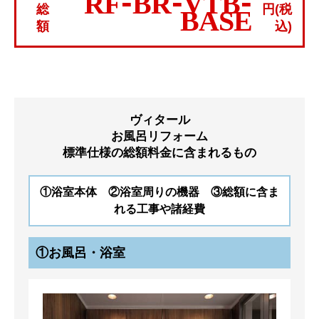
RF-BR-VTB-
総
円(税
BASE
額
込)
ヴィタール
お風呂リフォーム
標準仕様の総額料金に含まれるもの
①浴室本体 ②浴室周りの機器 ③総額に含ま
れる工事や諸経費
①お風呂・浴室