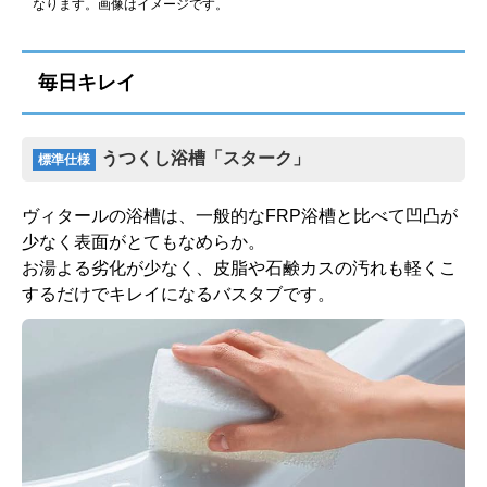
なります。画像はイメージです。
毎日キレイ
一般水栓(壁付)
スプレーシャワー
うつくし浴槽「スターク」
標準仕様
標準仕様モデル
標準仕様モデル
ヴィタールの浴槽は、一般的なFRP浴槽と比べて凹凸が
少なく表面がとてもなめらか。
タオル掛
お湯よる劣化が少なく、皮脂や石鹸カスの汚れも軽くこ
するだけでキレイになるバスタブです。
樹脂ブラケットタイプ