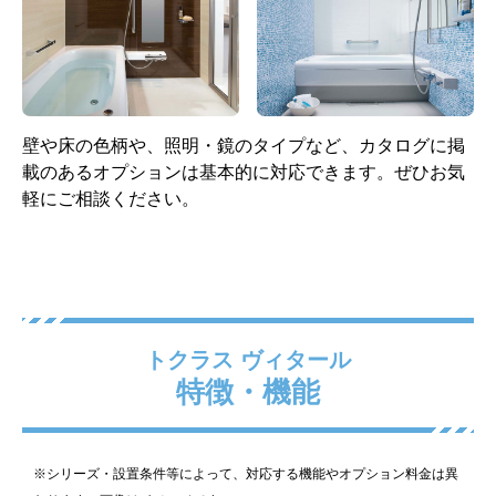
標準仕様モデル
標準仕様モデル
エプロン
照明
壁や床の色柄や、照明・鏡のタイプなど、カタログに掲
載のあるオプションは基本的に対応できます。ぜひお気
軽にご相談ください。
ホワイト
サークル型(LED) 1灯
標準仕様モデル
標準仕様モデル
トクラス ヴィタール
特徴・機能
水栓
シャワーヘッド
※シリーズ・設置条件等によって、対応する機能やオプション料金は異