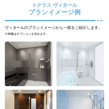
トクラス ヴィタール
プランイメージ例
ポップアップ排水栓
高断熱浴槽(浴槽保温あり
+断熱合わせフタ/3点留め
フック)
ヴィタールのプランイメージから一部をご紹介します。
※画像はオプションを含みます。
標準仕様モデル
標準仕様モデル
床
ドア
やわらぐフロア[オフホワ
折戸(かすみ面材) ホワイト
イト]