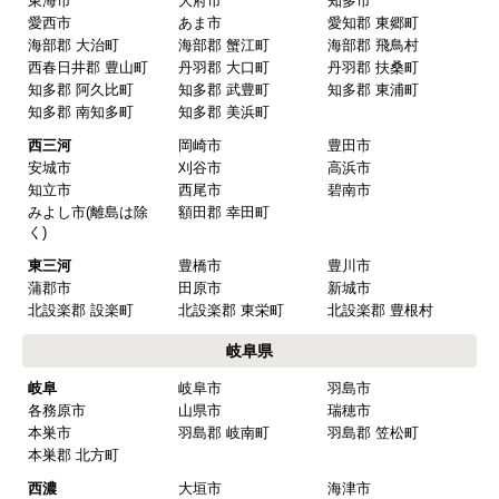
東海市
大府市
知多市
愛西市
あま市
愛知郡 東郷町
海部郡 大治町
海部郡 蟹江町
海部郡 飛鳥村
西春日井郡 豊山町
丹羽郡 大口町
丹羽郡 扶桑町
知多郡 阿久比町
知多郡 武豊町
知多郡 東浦町
知多郡 南知多町
知多郡 美浜町
西三河
岡崎市
豊田市
安城市
刈谷市
高浜市
知立市
西尾市
碧南市
みよし市(離島は除
額田郡 幸田町
く)
東三河
豊橋市
豊川市
蒲郡市
田原市
新城市
北設楽郡 設楽町
北設楽郡 東栄町
北設楽郡 豊根村
岐阜県
岐阜
岐阜市
羽島市
各務原市
山県市
瑞穂市
本巣市
羽島郡 岐南町
羽島郡 笠松町
本巣郡 北方町
西濃
大垣市
海津市