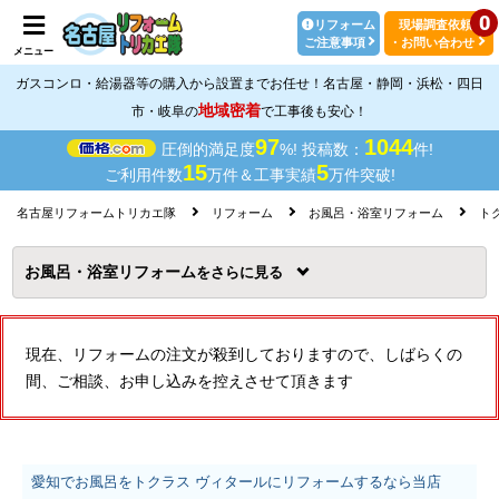
0
リフォーム
現場調査依頼
ご注意事項
・お問い合わせ
メニュー
ガスコンロ・給湯器等の購入から設置までお任せ！名古屋・静岡・浜松・四日
地域密着
市・岐阜の
で工事後も安心！
97
1044
圧倒的満足度
%! 投稿数：
件!
15
5
ご利用件数
万件＆工事実績
万件突破!
名古屋リフォームトリカエ隊
リフォーム
お風呂・浴室リフォーム
ト
お風呂・浴室リフォーム
を
現在、リフォームの注文が殺到しておりますので、しばらくの
間、ご相談、お申し込みを控えさせて頂きます
愛知でお風呂をトクラス ヴィタールにリフォームするなら当店